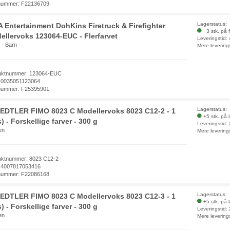
nummer: F22136709
Lagerstatus:
 Entertainment DohKins Firetruck & Firefighter
3 stk. på f
ellervoks 123064-EUC - Flerfarvet
Leveringstid:
 - Barn
Mere levering
uktnummer: 123064-EUC
 0035051123064
nummer: F25395901
Lagerstatus:
EDTLER FIMO 8023 C Modellervoks 8023 C12-2 - 1
+5 stk. på 
) - Forskellige farver - 300 g
Leveringstid:
en
Mere levering
uktnummer: 8023 C12-2
 4007817053416
nummer: F22086168
Lagerstatus:
EDTLER FIMO 8023 C Modellervoks 8023 C12-3 - 1
+5 stk. på 
) - Forskellige farver - 300 g
Leveringstid:
en
Mere levering