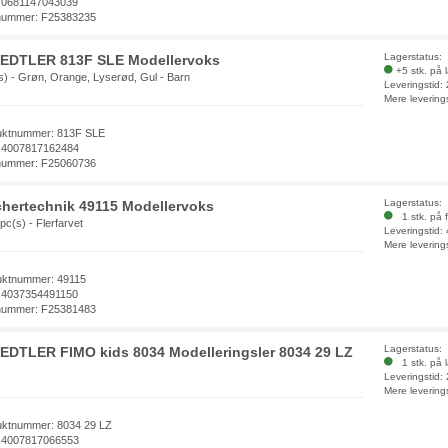
 0681147043039
nummer: F25383235
Lagerstatus:
EDTLER 813F SLE Modellervoks
+5 stk. på 
s) - Grøn, Orange, Lyserød, Gul - Barn
Leveringstid:
Mere levering
uktnummer: 813F SLE
 4007817162484
nummer: F25060736
Lagerstatus:
chertechnik 49115 Modellervoks
1 stk. på f
pc(s) - Flerfarvet
Leveringstid:
Mere levering
uktnummer: 49115
 4037354491150
nummer: F25381483
Lagerstatus:
EDTLER FIMO kids 8034 Modelleringsler 8034 29 LZ
1 stk. på 
Leveringstid:
Mere levering
uktnummer: 8034 29 LZ
 4007817066553