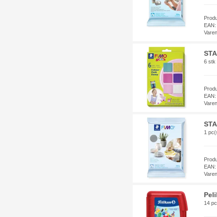
Prod
EAN:
Vare
STA
6 stk
Prod
EAN:
Vare
STA
1 pc(
Prod
EAN:
Vare
Pel
14 pc