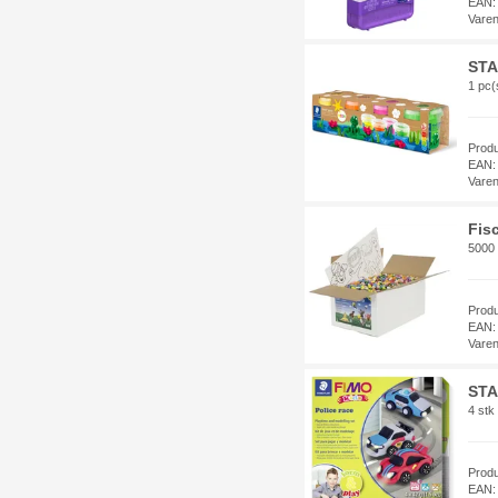
EAN:
Vare
STA
1 pc(
Prod
EAN:
Vare
Fis
5000 
Prod
EAN:
Vare
STA
4 stk
Prod
EAN: