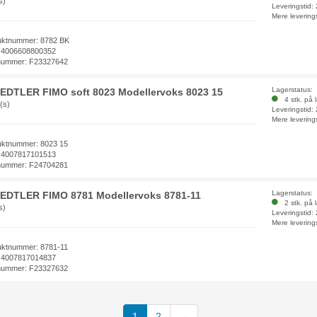
s)
Leveringstid:
Mere levering
uktnummer: 8782 BK
 4006608800352
nummer: F23327642
Lagerstatus:
EDTLER FIMO soft 8023 Modellervoks 8023 15
4 stk. på 
(s)
Leveringstid:
Mere levering
uktnummer: 8023 15
 4007817101513
nummer: F24704281
Lagerstatus:
EDTLER FIMO 8781 Modellervoks 8781-11
2 stk. på 
s)
Leveringstid:
Mere levering
uktnummer: 8781-11
 4007817014837
nummer: F23327632
(current)
1
2
→