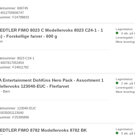
uktnummer: 606745
 4012700606747
nummer: F24798833
Lagerstatus:
EDTLER FIMO 8023 C Modellervoks 8023 C24-1 - 1
4 stk. på 
) - Forskellige farver - 600 g
Leveringstid:
en
Mere levering
uktnummer: 8023 C24-1
 4007817053454
nummer: F24811782
Lagerstatus:
 Entertainment DohKins Hero Pack - Assortment 1
2 stk. på f
ellervoks 123040-EUC - Flerfarvet
Leveringstid:
 - Barn
Mere levering
uktnummer: 123040-EUC
 0035051123040
nummer: F25395896
Lagerstatus:
EDTLER FIMO 8782 Modellervoks 8782 BK
5 stk. på 