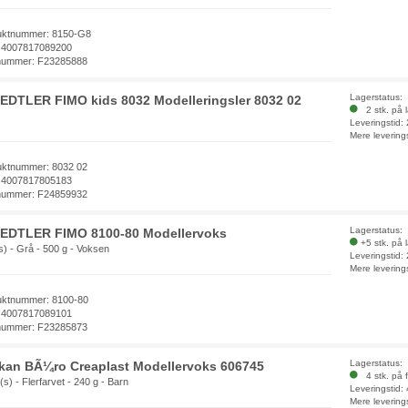
uktnummer: 8150-G8
 4007817089200
nummer: F23285888
Lagerstatus:
EDTLER FIMO kids 8032 Modelleringsler 8032 02
2 stk. på 
Leveringstid:
Mere levering
uktnummer: 8032 02
 4007817805183
nummer: F24859932
Lagerstatus:
EDTLER FIMO 8100-80 Modellervoks
+5 stk. på 
s) - Grå - 500 g - Voksen
Leveringstid:
Mere levering
uktnummer: 8100-80
 4007817089101
nummer: F23285873
Lagerstatus:
ikan BÃ¼ro Creaplast Modellervoks 606745
4 stk. på f
(s) - Flerfarvet - 240 g - Barn
Leveringstid:
Mere levering