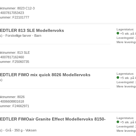
uktnummer: 8023 C12-3
 4007817053423
nummer: F22101777
Lagerstatus:
EDTLER 813 SLE Modellervoks
+5 stk. på 
s) - Forskellige farver - Barn
Leveringstid:
Mere levering
uktnummer: 813 SLE
 4007817162460
nummer: F25060735
Lagerstatus:
EDTLER FIMO mix quick 8026 Modellervoks
+5 stk. på 
s)
Leveringstid:
Mere levering
uktnummer: 8026
 4006608801618
nummer: F24662971
Lagerstatus:
EDTLER FIMOair Granite Effect Modellervoks 8150-
+5 stk. på 
Leveringstid:
s) - Grå - 350 g - Voksen
Mere levering