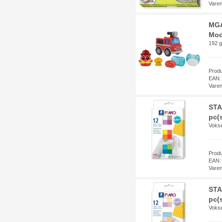
Vare
MGA
Mod
192 g
Prod
EAN:
Vare
STA
pc(s
Voks
Prod
EAN:
Vare
STA
pc(s
Voks