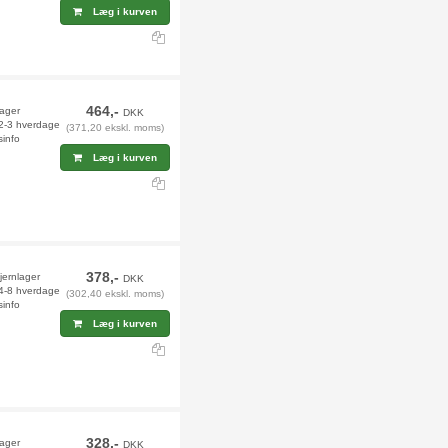
Læg i kurven
464,-
lager
DKK
 2-3 hverdage
(371,20 ekskl. moms)
sinfo
Læg i kurven
378,-
jernlager
DKK
 4-8 hverdage
(302,40 ekskl. moms)
sinfo
Læg i kurven
328,-
lager
DKK