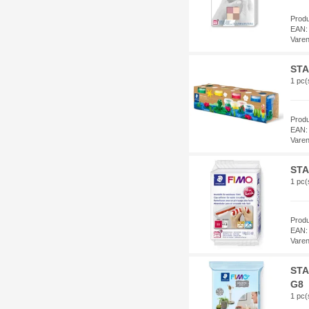
Prod
EAN:
Vare
STA
1 pc(
Prod
EAN:
Vare
STA
1 pc(
Prod
EAN:
Vare
STA
G8
1 pc(