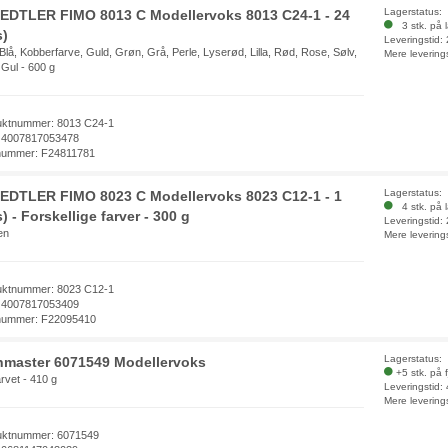
Lagerstatus:
EDTLER FIMO 8013 C Modellervoks 8013 C24-1 - 24
3 stk. på 
s)
Leveringstid:
 Blå, Kobberfarve, Guld, Grøn, Grå, Perle, Lyserød, Lilla, Rød, Rose, Sølv,
Mere levering
 Gul - 600 g
uktnummer: 8013 C24-1
 4007817053478
nummer: F24811781
Lagerstatus:
EDTLER FIMO 8023 C Modellervoks 8023 C12-1 - 1
4 stk. på 
) - Forskellige farver - 300 g
Leveringstid:
en
Mere levering
uktnummer: 8023 C12-1
 4007817053409
nummer: F22095410
Lagerstatus:
nmaster 6071549 Modellervoks
+5 stk. på 
arvet - 410 g
Leveringstid:
Mere levering
uktnummer: 6071549