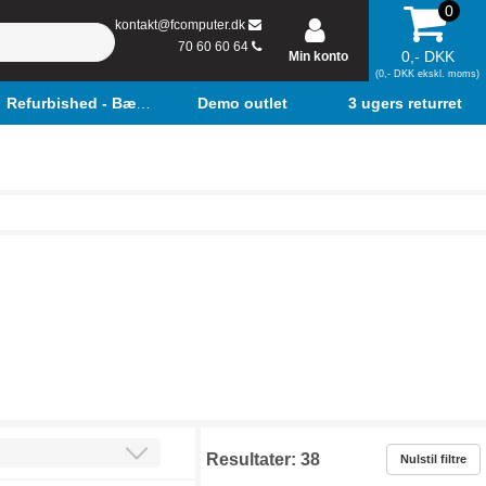
0
kontakt@fcomputer.dk
70 60 60 64
0,- DKK
Min konto
(0,- DKK ekskl. moms)
Refurbished - Bærbar
Demo outlet
3 ugers returret
Resultater:
38
Nulstil filtre