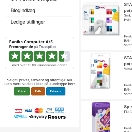
STA
Blogindlæg
pc(
Sort,
Hvid,
Ledige stillinger
Prod
EAN:
Vare
STA
pc(s
Voks
Salg til privat, erhverv og offentlig/EAN
Læs mere ved at klikke på kundetype her:
Prod
EAN:
Privat
EAN
Erhverv
Vare
Spi
Flerf
Prod