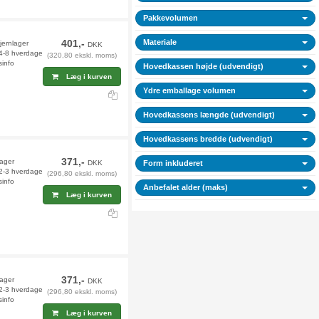
Pakkevolumen
401,-
Materiale
jernlager
DKK
 4-8 hverdage
(320,80 ekskl. moms)
sinfo
Hovedkassen højde (udvendigt)
Læg i kurven
Ydre emballage volumen
Hovedkassens længde (udvendigt)
Hovedkassens bredde (udvendigt)
371,-
lager
DKK
Form inkluderet
 2-3 hverdage
(296,80 ekskl. moms)
sinfo
Anbefalet alder (maks)
Læg i kurven
371,-
lager
DKK
 2-3 hverdage
(296,80 ekskl. moms)
sinfo
Læg i kurven