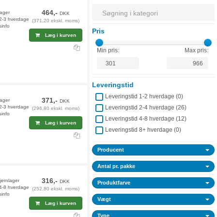
464,-
lager
DKK
 2-3 hverdage
(371,20 ekskl. moms)
sinfo
Pris
Læg i kurven
Min pris:
Max pris:
Leveringstid
Leveringstid 1-2 hverdage (
0
)
371,-
lager
DKK
 2-3 hverdage
Leveringstid 2-4 hverdage (
26
)
(296,80 ekskl. moms)
sinfo
Leveringstid 4-8 hverdage (
12
)
Læg i kurven
Leveringstid 8+ hverdage (
0
)
Producent
Antal pr. pakke
316,-
fjernlager
DKK
Produktfarve
 4-8 hverdage
(252,80 ekskl. moms)
sinfo
Vægt
Læg i kurven
Type