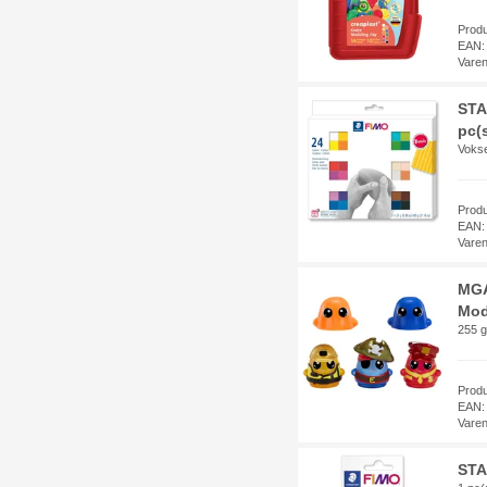
Prod
EAN:
Vare
STA
pc(s
Voks
Prod
EAN:
Vare
MGA
Mod
255 g
Prod
EAN:
Vare
STA