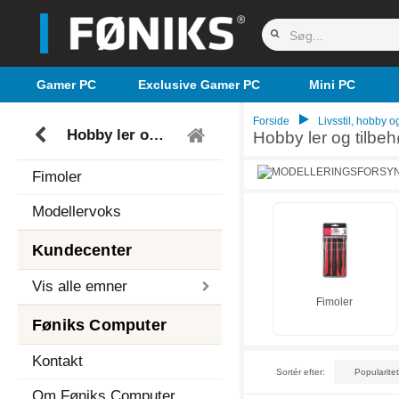
Gamer PC
Exclusive Gamer PC
Mini PC
Forside
Livsstil, hobby og
Hobby ler og tilbehør
Hobby ler og tilbeh
Fimoler
Modellervoks
Kundecenter
Vis alle emner
Fimoler
Føniks Computer
Kontakt
Sortér efter:
Om Føniks Computer