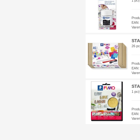
1 pc(
Prod
EAN:
Vare
STA
26 pc
Prod
EAN:
Vare
STA
1 pc(
Prod
EAN:
Vare