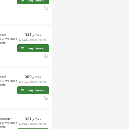
Læg i kurven
341,-
lager
DKK
 2-3 hverdage
(272,80 ekskl. moms)
sinfo
Læg i kurven
309,-
lager
DKK
 2-3 hverdage
(247,20 ekskl. moms)
sinfo
Læg i kurven
321,-
jernlager
DKK
 4-8 hverdage
(256,80 ekskl. moms)
sinfo