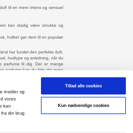
 duft til en mere intens og sensuel
, men kan stadig være smukke og
sk, hvilket gør dem til en populær
først har fundet den perfekte duft,
hed, hudtype og anledning, når du
ige parfume til dig. Der er mange
gtige parfume kan du føle dig mere
ud af din personlige pleje med en
Tillad alle cookies
ale medier og
ed vores
Sitemap
Kun nødvendige cookies
re kan
Blog
Opret reklamation
fra din brug
gen:
Kundecenter
Kontakt
3 ugers returret
Datasikkerhed/Cookies
Fortryd køb