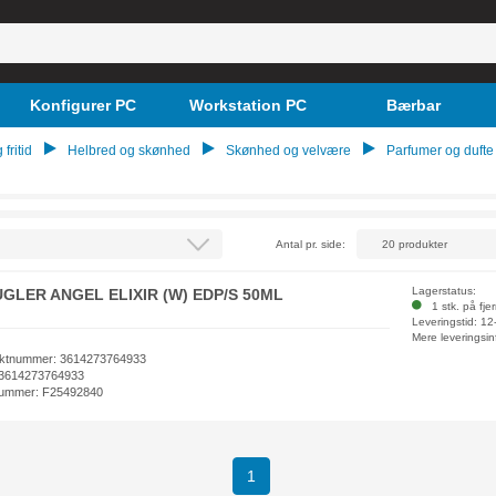
Konfigurer PC
Workstation PC
Bærbar
 fritid
Helbred og skønhed
Skønhed og velvære
Parfumer og dufte
Antal pr. side:
Lagerstatus:
UGLER ANGEL ELIXIR (W) EDP/S 50ML
1 stk. på fje
Leveringstid: 1
Mere leveringsin
ktnummer: 3614273764933
3614273764933
ummer: F25492840
(current)
1