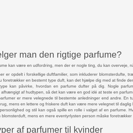
lger man den rigtige parfume?
fume kan være en udfordring, men der er nogle ting, du kan overveje, 
er er opdelt i forskellige duftfamilier, som inkluderer blomsterdufte, tr
du foretrækker en bestemt type duft, kan det hjælpe dig med at finde de
type kan påvirke, hvordan en parfume dufter på dig. Nogle parfum
e afhængigt af hudtypen, så det kan være en god idé at teste en parfum
parfumer er mere velegnede til bestemte anledninger end andre. En t
rug, mens en lettere og friskere duft kan være mere velegnet til daglig 
personlighed og stil kan også spille en rolle i valget af en parfume. 
 blomsterduft, mens en mere eventyrlysten person måske foretrækker en
per af parfumer til kvinder