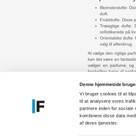
Blomsterdufte: Diss
duft.
Fruktdufte: Disse p
Træagtige dufte: 
sofistikerede på kv
Orientalske dufte:
valg til aftenbrug.
At vælge den rigtige parf
kan det være en fantasti
vælger en parfume, og pr
forskellige typer af par
selvsikker og tilføje en
velduftende parfume.
Denne hjemmeside bruger
Vi bruger cookies til at til
til at analysere vores tra
Føniks Comp
partnere inden for sociale
CVR.: 26208
kombinere disse data med a
Anelystpa
af deres tjenester.