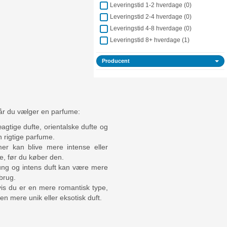
Leveringstid 1-2 hverdage (
0
)
Leveringstid 2-4 hverdage (
0
)
Leveringstid 4-8 hverdage (
0
)
Leveringstid 8+ hverdage (
1
)
Producent
når du vælger en parfume:
æagtige dufte, orientalske dufte og
n rigtige parfume.
er kan blive mere intense eller
e, før du køber den.
ung og intens duft kan være mere
brug.
Hvis du er en mere romantisk type,
 mere unik eller eksotisk duft.