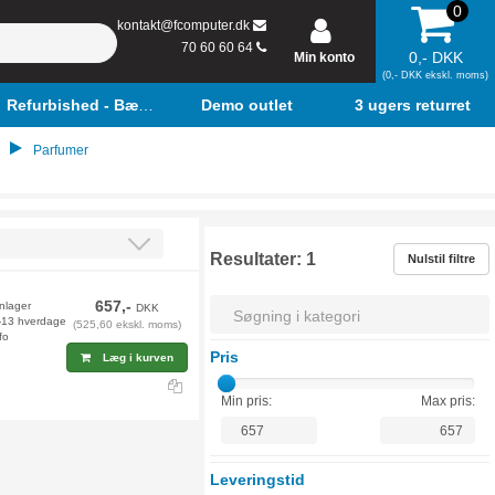
0
kontakt@fcomputer.dk
70 60 60 64
0,- DKK
Min konto
(0,- DKK ekskl. moms)
Refurbished - Bærbar
Demo outlet
3 ugers returret
Parfumer
Resultater:
1
Nulstil filtre
657,-
rnlager
DKK
2-13 hverdage
(525,60 ekskl. moms)
fo
Pris
Læg i kurven
Min pris:
Max pris:
Leveringstid