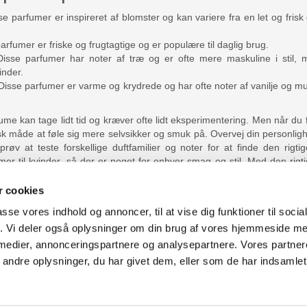
e parfumer er inspireret af blomster og kan variere fra en let og frisk
arfumer er friske og frugtagtige og er populære til daglig brug.
Disse parfumer har noter af træ og er ofte mere maskuline i stil
inder.
 Disse parfumer er varme og krydrede og har ofte noter af vanilje og mu
ume kan tage lidt tid og kræver ofte lidt eksperimentering. Men når du 
sk måde at føle sig mere selvsikker og smuk på. Overvej din personlig
øv at teste forskellige duftfamilier og noter for at finde den rigt
fumer til kvinder, så der er noget for enhver smag og stil. Med den ri
 ekstra dimension til dit look. Samtidig med at du gør lidt ekstra 
 cookies
passe vores indhold og annoncer, til at vise dig funktioner til soci
fik. Vi deler også oplysninger om din brug af vores hjemmeside m
uter Aarhus
Generelle henvendelser:
 medier, annonceringspartnere og analysepartnere. Vores partne
637
kontakt@fcomputer.dk
ndre oplysninger, du har givet dem, eller som de har indsamlet 
rken 33B,
8381 Tilst
Service- og reklamationsafdelin
service@fcomputer.dk