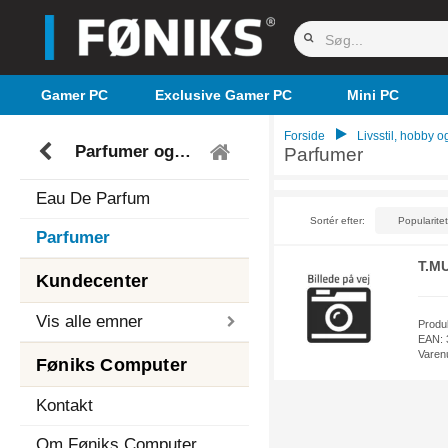
Gamer PC
Exclusive Gamer PC
Mini PC
Forside
Livsstil, hobby og
Parfumer og dufte
Parfumer
Eau De Parfum
Sortér efter:
Parfumer
T.M
Kundecenter
Vis alle emner
Produ
EAN: 
Varen
Føniks Computer
Kontakt
Om Føniks Computer