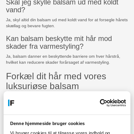
Skal jeg skylle balsam ud med koldt
vand?
Ja, skyl altid din balsam ud med koldt vand for at forsegle hårets
skællag og bevare fugten.
Kan balsam beskytte mit hår mod
skader fra varmestyling?
Ja, balsam danner en beskyttende barriere om ​​hver hårstrå,
hvilket kan reducere skader forårsaget af varmestyling.
Forkæl dit hår med vores
luksuriøse balsam
Opdag vores udvalg af balsam, der er designet til at pleje og
beskytte dit hår mod skader og miljøpåvirkninger.
Med naturlige ingredienser og plejende formler vil vores
balsammer efterlade dit hår silkeblødt og skinnende.
Denne hjemmeside bruger cookies
Giv dit hår den næring det
Vi bruger cookies til at tilpasse vores indhold og