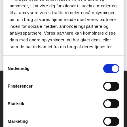
fortjener med vores
annoncer, til at vise dig funktioner til sociale medier og
til at analysere vores trafik. Vi deler også oplysninger
håndplukkede balsammer
om din brug af vores hjemmeside med vores partnere
inden for sociale medier, annonceringspartnere og
Vores nøje udvalgte balsammer indeholder næringsrige
ingredienser, der plejer og genopretter hårets naturlige glans og
analysepartnere. Vores partnere kan kombinere disse
sundhed.
data med andre oplysninger, du har givet dem, eller
som de har indsamlet fra din brug af deres tjenester.
Oplev den luksuriøse følelse af velplejet hår med vores
sortiment af balsammer til enhver hårtype.
Samtykkevalg
Nødvendig
Føniks Computer Aarhus
Præferencer
CVR.: 26208637
Anelystparken 33B,
8381 Tilst
Generelle henvendelser:
Statistik
kontakt@fcomputer.dk
Service- og reklamationsafdelingen:
Marketing