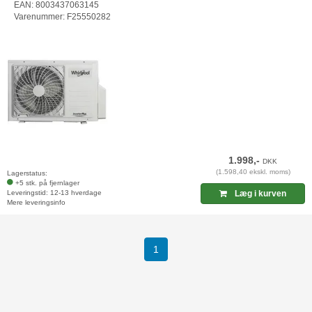
EAN: 8003437063145
Varenummer: F25550282
1.998,-
DKK
(1.598,40 ekskl. moms)
Lagerstatus:
+5 stk. på fjernlager
Leveringstid: 12-13 hverdage
Læg i kurven
Mere leveringsinfo
(current)
1