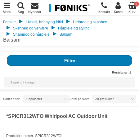
0
Menu
Søg
Nyheder
Kontakt
Konto
Kurv
Forside
Livsstil, hobby og fritid
Helbred og skønhed
Skønhed og velvære
Hårpleje og styling
Shampoo og hårpleje
Balsam
Balsam
Filtre
Resultater:
1
Sortér efter:
Antal pr. side:
*SPICR312WFO Whirlpool AC Outdoor Unit
Produktnummer: SPICR312WFO