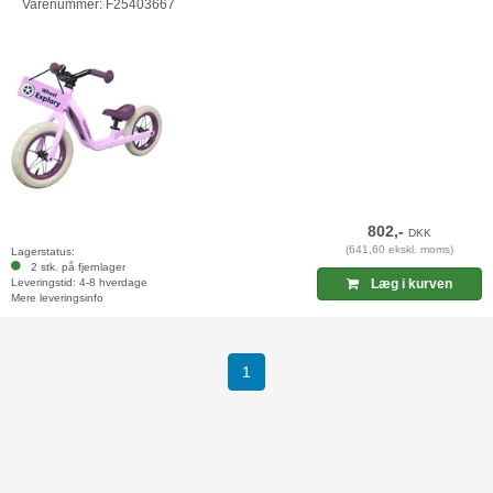
Varenummer: F25403667
802,-
DKK
(641,60 ekskl. moms)
Lagerstatus:
2 stk. på fjernlager
Leveringstid: 4-8 hverdage
Læg i kurven
Mere leveringsinfo
(current)
1