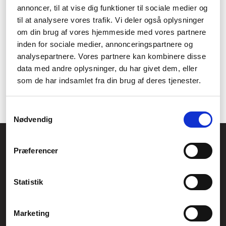
annoncer, til at vise dig funktioner til sociale medier og
Med en cykelstol kan du skabe smukke minder med dit barn og
til at analysere vores trafik. Vi deler også oplysninger
nyde naturen sammen i fri luft.
om din brug af vores hjemmeside med vores partnere
Få mere ud af dine cykelture
inden for sociale medier, annonceringspartnere og
analysepartnere. Vores partnere kan kombinere disse
med en cykelstol
data med andre oplysninger, du har givet dem, eller
som de har indsamlet fra din brug af deres tjenester.
Investér i en cykelstol for at tilføje ekstra bekvemmelighed og
fleksibilitet til dine cykelture med familien.
Samtykkevalg
Nødvendig
Føniks Computer Aarhus
Præferencer
CVR.: 26208637
Anelystparken 33B,
8381 Tilst
Generelle henvendelser:
Statistik
kontakt@fcomputer.dk
Service- og reklamationsafdelingen:
Marketing