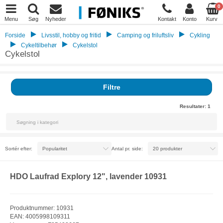
0
Menu
Søg
Nyheder
Kontakt
Konto
Kurv
Forside
Livsstil, hobby og fritid
Camping og friluftsliv
Cykling
Cykeltilbehør
Cykelstol
Cykelstol
Filtre
Resultater:
1
Sortér efter:
Antal pr. side:
HDO Laufrad Explory 12", lavender 10931
Produktnummer: 10931
EAN: 4005998109311