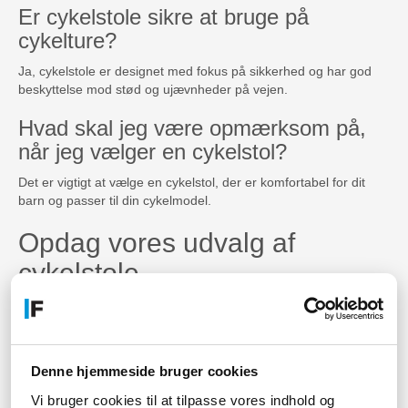
Er cykelstole sikre at bruge på
cykelture?
Ja, cykelstole er designet med fokus på sikkerhed og har god
beskyttelse mod stød og ujævnheder på vejen.
Hvad skal jeg være opmærksom på,
når jeg vælger en cykelstol?
Det er vigtigt at vælge en cykelstol, der er komfortabel for dit
barn og passer til din cykelmodel.
Opdag vores udvalg af
cykelstole
Tag din lille passager med på dine eventyr på to hjul med vores
sikre og komfortable cykelstole.
Gør cykelture til en sjov
Denne hjemmeside bruger cookies
familieoplevelse
Vi bruger cookies til at tilpasse vores indhold og