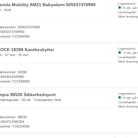
Lagerstatus:
orola Mobility AM21 Babyalarm 505537470999
+5 stk. på 
 - Hvid
Leveringstid:
Mere levering
uktnummer: 505537470999
 5055374709993
nummer: F23304995
Lagerstatus:
OCK 18398 Kantbeskytter
3 stk. på f
m - 67 mm - 35 mm
Leveringstid:
Mere levering
uktnummer: 18398
 4043619183982
nummer: F21938999
Lagerstatus:
mpia 98535 Sikkerhedsport
+5 stk. på 
sikringssæt - 28 stk - Transparent, Hvid
Leveringstid:
Mere levering
uktnummer: 98535
 4004712985354
nummer: F18104590