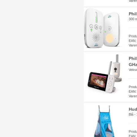
Vare
Phi
300 m
Prod
EAN:
Vare
Phil
GHz
Vekse
Prod
EAN:
Vare
Hud
Blå 
Prod
EAN: