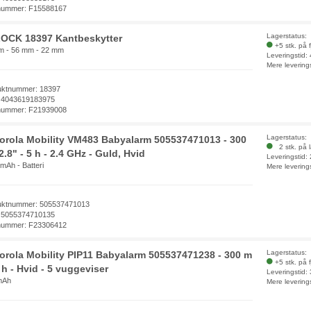
nummer: F15588167
Lagerstatus:
OCK 18397 Kantbeskytter
+5 stk. på 
m - 56 mm - 22 mm
Leveringstid:
Mere levering
uktnummer: 18397
 4043619183975
nummer: F21939008
Lagerstatus:
orola Mobility VM483 Babyalarm 505537471013 - 300
2 stk. på 
2.8" - 5 h - 2.4 GHz - Guld, Hvid
Leveringstid:
mAh - Batteri
Mere levering
uktnummer: 505537471013
 5055374710135
nummer: F23306412
Lagerstatus:
orola Mobility PIP11 Babyalarm 505537471238 - 300 m
+5 stk. på 
 h - Hvid - 5 vuggeviser
Leveringstid:
mAh
Mere levering