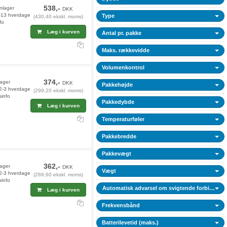
538,-
rnlager
DKK
2-13 hverdage
Type
(430,40 ekskl. moms)
fo
Læg i kurven
Antal pr. pakke
Maks. rækkevidde
Volumenkontrol
374,-
lager
DKK
Pakkehøjde
 2-3 hverdage
(299,20 ekskl. moms)
sinfo
Pakkedybde
Læg i kurven
Temperaturføler
Pakkebredde
Pakkevægt
362,-
lager
DKK
Vægt
 2-3 hverdage
(289,60 ekskl. moms)
sinfo
Automatisk advarsel om svigtende forbindelse
Læg i kurven
Frekvensbånd
Batterilevetid (maks.)