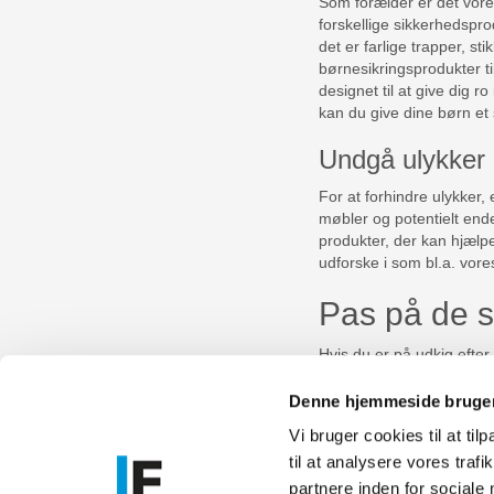
Som forælder er det vores
forskellige sikkerhedspro
det er farlige trapper, s
børnesikringsprodukter ti
designet til at give dig ro
kan du give dine børn et s
Undgå ulykker 
For at forhindre ulykker, 
møbler og potentielt end
produkter, der kan hjælpe
udforske i som bl.a. vor
Pas på de s
Hvis du er på udkig efte
udenfor, så kan du finde 
der er mørkt udenfor så 
Denne hjemmeside bruger
Vi bruger cookies til at til
til at analysere vores tra
Føniks Comp
partnere inden for sociale