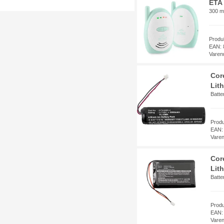
ETA
300 m 
Produ
EAN: 
Varen
Cor
Lith
Batte
Prod
EAN:
Vare
Cor
Lit
Batte
Prod
EAN:
Vare