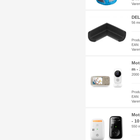
Vare
DEL
56 m
Prod
EAN:
Vare
Mot
m - 
2000 
Prod
EAN:
Vare
Mot
- 10
550 