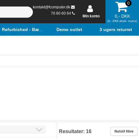
0
kontakt@fcomputer.dk
70 60 60 64
0,- DKK
Min konto
(0,- DKK ekskl. moms)
Refurbished - Bærbar
Demo outlet
3 ugers returret
Resultater:
16
Nulstil filtre