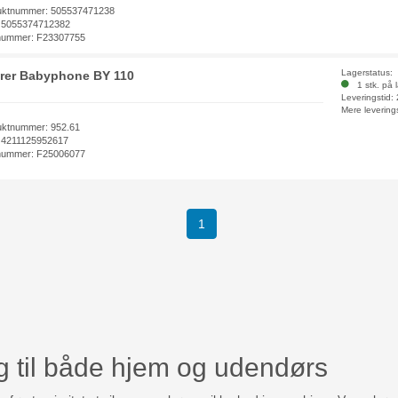
uktnummer: 505537471238
 5055374712382
nummer: F23307755
Lagerstatus:
rer Babyphone BY 110
1 stk. på 
Leveringstid:
Mere levering
uktnummer: 952.61
 4211125952617
nummer: F25006077
(current)
1
g til både hjem og udendørs