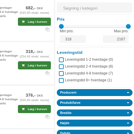
682,-
fjernlager
DKK
 3-4 hverdage
(545,60 ekskl. moms)
sinfo
Pris
Læg i kurven
Min pris:
Max pris:
318,-
jernlager
Leveringstid
DKK
 4-8 hverdage
(254,40 ekskl. moms)
Leveringstid 1-2 hverdage (
0
)
sinfo
Læg i kurven
Leveringstid 2-4 hverdage (
8
)
Leveringstid 4-8 hverdage (
7
)
Leveringstid 8+ hverdage (
1
)
Producent
376,-
fjernlager
DKK
 4-8 hverdage
(300,80 ekskl. moms)
Produktfarve
sinfo
Læg i kurven
Bredde
Højde
Dybde