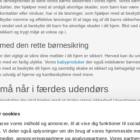
 førsteprioritet at sikre vores børns sikkerhed i vores hjem. Vores børn
dukter, der hjælper med at undgå alvorlige skader, som børn kan være i 
tikkontakter eller vinduer, har vi de løsninger, som hjælper med at beskyt
lbyder nemme og effektive løsninger til at tage sig af dit barns sikkerhe
 i sindet ved at beskytte dit barn fra alvorlige skader i dit hjem. Blot ved a
ikkert og trygt miljø at vokse op i.
med den rette børnesikring
er det vigtigt at sikre dine møbler i dit hjem er sikkert. Herved kan du u
e med en farlig ulykke. Vores
babyproduker
der også indebærer børnesik
 med at beskytte dit hjem og samtidig skabe et sikkert og behageligt mi
es udvalg af hjørne og kantbeskyttere med mere.
må når i færdes udendørs
r produkter der skal hjælpe med at skabe større sikkerhed i hverdagen
et større udvalg af produkter til
udendørs sikkerhed
som f.eks. reflekse
i kan færdes sikkert i trafikken. Skab en tryggere hverdag med produkt
 cookies
passe vores indhold og annoncer, til at vise dig funktioner til soci
fik. Vi deler også oplysninger om din brug af vores hjemmeside m
uter Aarhus
Generelle henvendelser:
 medier, annonceringspartnere og analysepartnere. Vores partne