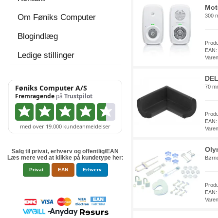
Mot
Om Føniks Computer
300 m
Blogindlæg
Prod
EAN:
Ledige stillinger
Vare
DEL
70 m
Prod
EAN:
Vare
Oly
Salg til privat, erhverv og offentlig/EAN
Læs mere ved at klikke på kundetype her:
Børne
Privat
EAN
Erhverv
Prod
EAN:
Vare