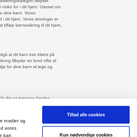
esikringskategori tilbyder
risiko for i dit hjem. Uanset om
te dine børn. Vores
d i dit hjem. Vores løsninger er
t tilføje børnesikring til dit hjem,
ndgå at dit barn kan klatre på
ring tilbyder en bred vifte af
ljø for dine børn at lege og
 når dig og børnene færdes
r der skaber større synlighed når
er hos Føniks!
Tillad alle cookies
ale medier og
ed vores
Sitemap
Kun nødvendige cookies
re kan