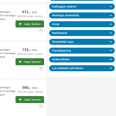
Indbygget skærm
871,-
jernlager
DKK
Modtage strømkilde
 4-8 hverdage
(696,80 ekskl. moms)
sinfo
Læg i kurven
Antal
Nattilstand
Strømkilde type
733,-
fjernlager
DKK
Farvelægning
 3-4 hverdage
(586,40 ekskl. moms)
sinfo
Grænseflade
Læg i kurven
Lav lydalarm på batteri
988,-
fjernlager
DKK
 3-4 hverdage
(790,40 ekskl. moms)
sinfo
Læg i kurven