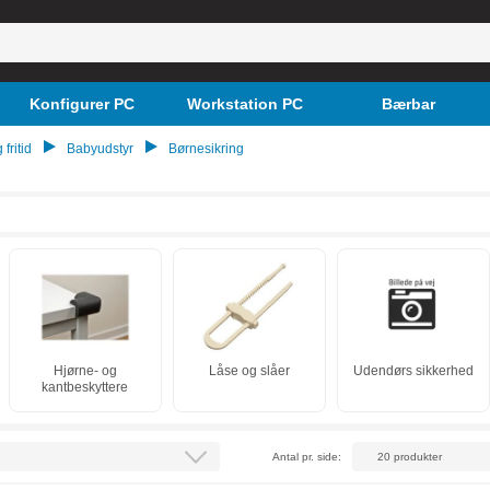
Konfigurer PC
Workstation PC
Bærbar
 fritid
Babyudstyr
Børnesikring
Hjørne- og
Låse og slåer
Udendørs sikkerhed
kantbeskyttere
Antal pr. side: