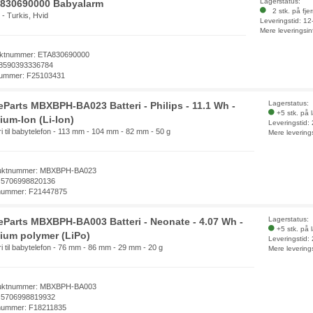
Lagerstatus:
 830690000 Babyalarm
2 stk. på fje
- Turkis, Hvid
Leveringstid: 1
Mere leveringsin
ktnummer: ETA830690000
8590393336784
ummer: F25103431
Lagerstatus:
eParts MBXBPH-BA023 Batteri - Philips - 11.1 Wh -
+5 stk. på 
ium-Ion (Li-Ion)
Leveringstid:
ri til babytelefon - 113 mm - 104 mm - 82 mm - 50 g
Mere levering
uktnummer: MBXBPH-BA023
 5706998820136
nummer: F21447875
Lagerstatus:
eParts MBXBPH-BA003 Batteri - Neonate - 4.07 Wh -
+5 stk. på 
hium polymer (LiPo)
Leveringstid:
ri til babytelefon - 76 mm - 86 mm - 29 mm - 20 g
Mere levering
uktnummer: MBXBPH-BA003
 5706998819932
nummer: F18211835