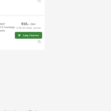
910,-
lager
DKK
 2-3 hverdage
(728,00 ekskl. moms)
sinfo
Læg i kurven