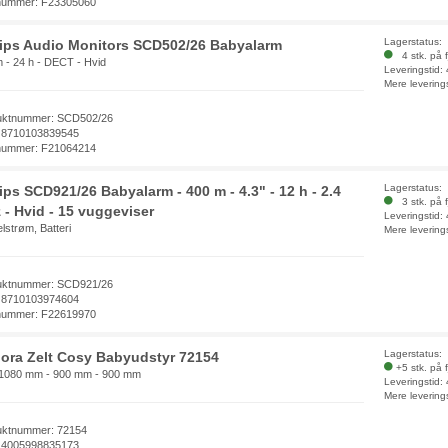
nummer: F23305060
Lagerstatus:
lips Audio Monitors SCD502/26 Babyalarm
4 stk. på f
 - 24 h - DECT - Hvid
Leveringstid:
Mere levering
uktnummer: SCD502/26
 8710103839545
nummer: F21064214
Lagerstatus:
ips SCD921/26 Babyalarm - 400 m - 4.3" - 12 h - 2.4
3 stk. på f
 - Hvid - 15 vuggeviser
Leveringstid:
lstrøm, Batteri
Mere levering
uktnummer: SCD921/26
 8710103974604
nummer: F22619970
Lagerstatus:
ora Zelt Cosy Babyudstyr 72154
+5 stk. på 
- 1080 mm - 900 mm - 900 mm
Leveringstid:
Mere levering
uktnummer: 72154
 4005998835173