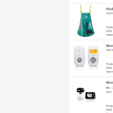
Hud
Grøn
Prod
EAN:
Vare
Mot
300 m
Prod
EAN:
Vare
Mot
m - 
Sort,
Prod
EAN: