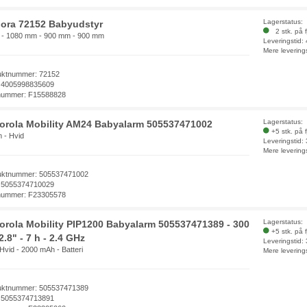
Lagerstatus:
ora 72152 Babyudstyr
2 stk. på f
 - 1080 mm - 900 mm - 900 mm
Leveringstid:
Mere levering
uktnummer: 72152
 4005998835609
nummer: F15588828
Lagerstatus:
orola Mobility AM24 Babyalarm 505537471002
+5 stk. på 
 - Hvid
Leveringstid:
Mere levering
uktnummer: 505537471002
 5055374710029
nummer: F23305578
Lagerstatus:
orola Mobility PIP1200 Babyalarm 505537471389 - 300
+5 stk. på 
2.8" - 7 h - 2.4 GHz
Leveringstid:
 Hvid - 2000 mAh - Batteri
Mere levering
uktnummer: 505537471389
 5055374713891