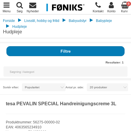
0
Menu
Søg
Nyheder
Kontakt
Konto
Kurv
Forside
Livsstil, hobby og fritid
Babyudstyr
Babypleje
Hudpleje
Hudpleje
Filtre
Resultater:
1
Sortér efter:
Antal pr. side:
tesa PEVALIN SPECIAL Handreinigungscreme 3L
Produktnummer: 56275-00000-02
EAN: 4063565234910