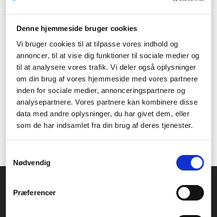
Hvad gør jeg, hvis jeg oplever en
Denne hjemmeside bruger cookies
allergisk reaktion?
Vi bruger cookies til at tilpasse vores indhold og
Stop med at bruge produktet og kontakt en læge eller apoteket.
annoncer, til at vise dig funktioner til sociale medier og
Fordele:
til at analysere vores trafik. Vi deler også oplysninger
Vi tilbyder et bredt udvalg af hudplejeprodukter
om din brug af vores hjemmeside med vores partnere
Alle vores produkter indeholder kun de bedste
inden for sociale medier, annonceringspartnere og
ingredienser
analysepartnere. Vores partnere kan kombinere disse
Vores produkter er testet af dermatologer og
data med andre oplysninger, du har givet dem, eller
allergivenlige
som de har indsamlet fra din brug af deres tjenester.
Vi har produkter specielt udviklet til følsom hud
Alle vores produkter er veganske og ikke testet på dyr.
Samtykkevalg
Nødvendig
Føniks Computer Aarhus
Præferencer
CVR.: 26208637
Anelystparken 33B,
8381 Tilst