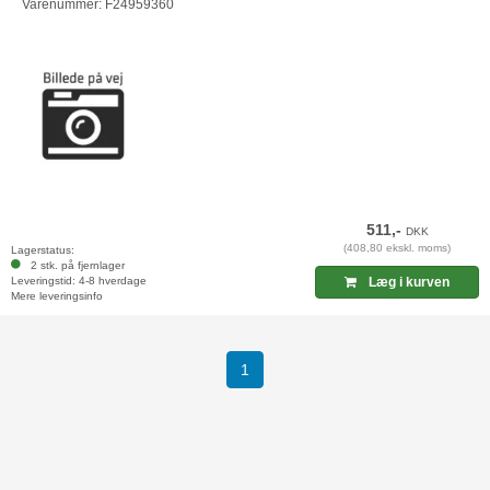
Varenummer: F24959360
511,-
DKK
(408,80 ekskl. moms)
Lagerstatus:
2 stk. på fjernlager
Leveringstid: 4-8 hverdage
Læg i kurven
Mere leveringsinfo
(current)
1