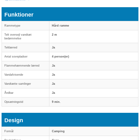
Funktioner
Rammetype
Hård ramme
Telt oversejl vandtæt
2 m
bedømmelse
Teltlærred
Ja
Antal sovepladser
4 person(er)
Flammehæmmende lærred
Ja
Vandafvisende
Ja
Vandtætte samlinger
Ja
Åndbar
Ja
Opsætningstid
9 min.
Design
Formål
Camping