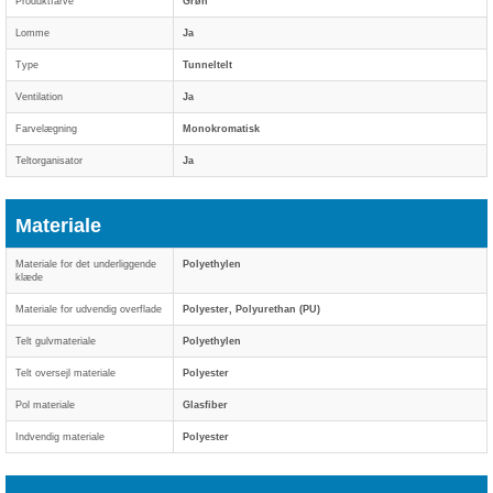
Produktfarve
Grøn
Lomme
Ja
Type
Tunneltelt
Ventilation
Ja
Farvelægning
Monokromatisk
Teltorganisator
Ja
Materiale
Materiale for det underliggende
Polyethylen
klæde
Materiale for udvendig overflade
Polyester, Polyurethan (PU)
Telt gulvmateriale
Polyethylen
Telt oversejl materiale
Polyester
Pol materiale
Glasfiber
Indvendig materiale
Polyester