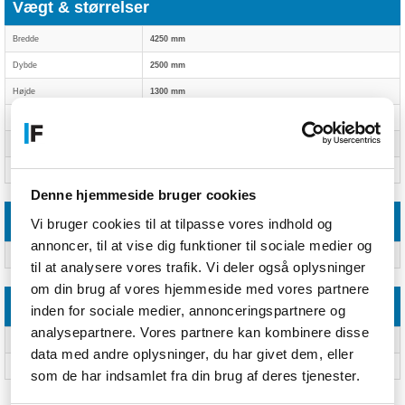
Vægt & størrelser
Bredde
4250 mm
Dybde
2500 mm
Højde
1300 mm
Pæl diameter
8,5 mm
Vægt
5,6 kg
Boareal (B x L)
2100 x 2300 mm
Denne hjemmeside bruger cookies
Emballage indhold
Vi bruger cookies til at tilpasse vores indhold og
annoncer, til at vise dig funktioner til sociale medier og
Bæretaske
Ja
til at analysere vores trafik. Vi deler også oplysninger
om din brug af vores hjemmeside med vores partnere
Emballeringsdata
inden for sociale medier, annonceringspartnere og
analysepartnere. Vores partnere kan kombinere disse
Pakkehøjde
190 mm
data med andre oplysninger, du har givet dem, eller
Pakkebredde
510 mm
som de har indsamlet fra din brug af deres tjenester.