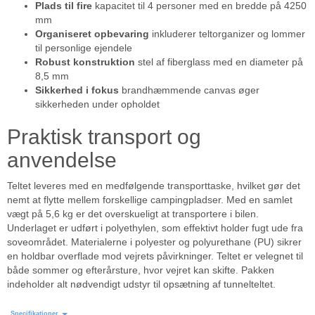
Plads til fire
kapacitet til 4 personer med en bredde på 4250
mm
Organiseret opbevaring
inkluderer teltorganizer og lommer
til personlige ejendele
Robust konstruktion
stel af fiberglass med en diameter på
8,5 mm
Sikkerhed i fokus
brandhæmmende canvas øger
sikkerheden under opholdet
Praktisk transport og
anvendelse
Teltet leveres med en medfølgende transporttaske, hvilket gør det
nemt at flytte mellem forskellige campingpladser. Med en samlet
vægt på 5,6 kg er det overskueligt at transportere i bilen.
Underlaget er udført i polyethylen, som effektivt holder fugt ude fra
soveområdet. Materialerne i polyester og polyurethane (PU) sikrer
en holdbar overflade mod vejrets påvirkninger. Teltet er velegnet til
både sommer og efterårsture, hvor vejret kan skifte. Pakken
indeholder alt nødvendigt udstyr til opsætning af tunnelteltet.
Specifikationer