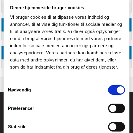
Denne hjemmeside bruger cookies
Produktfarve
Sort, Gul
Vi bruger cookies til at tilpasse vores indhold og
annoncer, til at vise dig funktioner til sociale medier og
Vægt & størrelser
til at analysere vores trafik. Vi deler også oplysninger
Længde
1000 mm
om din brug af vores hjemmeside med vores partnere
inden for sociale medier, annonceringspartnere og
analysepartnere. Vores partnere kan kombinere disse
Logistik data
data med andre oplysninger, du har givet dem, eller
Oprindelsesland
Kina
som de har indsamlet fra din brug af deres tjenester.
Samtykkevalg
Nødvendig
Føniks Computer Aarhus
Præferencer
CVR.: 26208637
Anelystparken 33B,
8381 Tilst
Generelle henvendelser:
Statistik