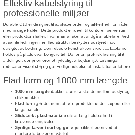
Effektiv kabelstyring til
professionelle miljøer
Durable C19 er designet til at skabe orden og sikkerhed i områder
med mange kabler. Dette produkt er ideelt til kontorer, serverrum
eller produktionshaller, hvor man ønsker at undgå snublefare. Ved
at samle ledninger i en flad struktur beskyttes udstyret mod
utilsigtet udfældning. Den robuste konstruktion sikrer, at kablerne
holdes på plads over længere tid. Det er en praktisk løsning til it-
afdelinger, der prioriterer et ryddeligt arbejdsmiljø. Løsningen
reducerer visuel støj og gør vedligeholdelse af installationer lettere.
Flad form og 1000 mm længde
1000 mm længde
dækker større afstande mellem udstyr og
stikkontakter
Flad form
gør det nemt at føre produktet under tæpper eller
langs paneler
Slidstærkt plastmateriale
sikrer lang holdbarhed i
krævende omgivelser
Synlige farver i sort og gul
øger sikkerheden ved at
markere kabelzoner tydeligt