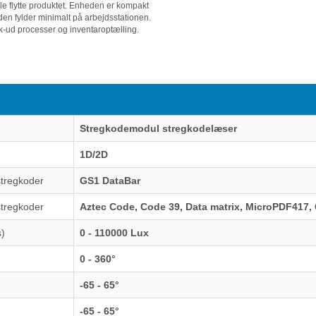
lle flytte produktet. Enheden er kompakt
n fylder minimalt på arbejdsstationen.
jek-ud processer og inventaroptælling.
Stregkodemodul stregkodelæser
1D/2D
stregkoder
GS1 DataBar
stregkoder
Aztec Code, Code 39, Data matrix, MicroPDF417
s)
0 - 110000 Lux
0 - 360°
-65 - 65°
-65 - 65°