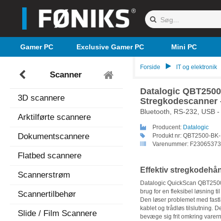
Gamer PC
Exclusive Gamer PC
Mini PC
Forside
IT og elektronik
Scanner
Datalogic QBT250
3D scannere
Stregkodescanner -
Bluetooth, RS-232, USB - I
Arktilførte scannere
Producent:
Datalogic
Dokumentscannere
Produkt nr:
QBT2500-BK
Varenummer:
F23065373
Flatbed scannere
Effektiv stregkodehånd
Scannerstrøm
Datalogic QuickScan QBT2500 e
brug for en fleksibel løsning 
Scannertilbehør
Den løser problemet med fastlå
kablet og trådløs tilslutning. D
Slide / Film Scannere
bevæge sig frit omkring varern