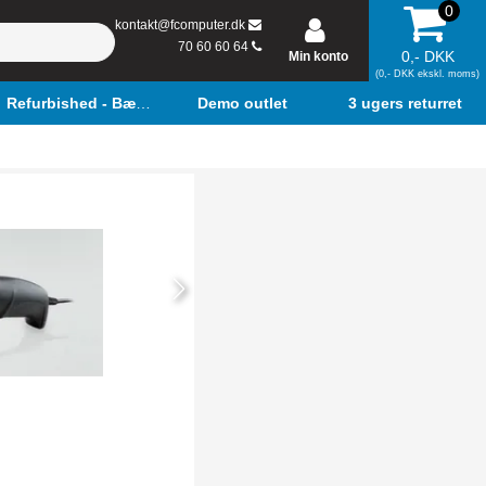
0
kontakt@fcomputer.dk
70 60 60 64
0,- DKK
Min konto
(0,- DKK ekskl. moms)
Refurbished - Bærbar
Demo outlet
3 ugers returret