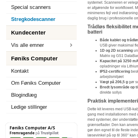
systemet. Scanneren er velegne
Special scanners
er afgørende for workflowet. 
minimeres fejl ved indlæsning a
daglig brug i professionelle o
Stregkodescanner
Trådløs fleksibilitet
batteri
Kundecenter
Både kablet og trådløs
Vis alle emner
USB giver maksimal flek
1D og 2D scanning
un
Matrix og GS1 DataBa
Føniks Computer
Kapacitet på 3250 m
opladninger via Lithium
Kontakt
IP52-certificering
besk
arbejdsmiljøet
Vægt på 206,5 g
gør sc
Om Føniks Computer
Bredt lysområde op til
direkte sollys
Blogindlæg
Praktisk implementeri
Ledige stillinger
Dette kit leveres med USB-kabl
gang med installationen med
med systemer, der understøtte
grænseflader. Den kan anvendes
gør den egnet til de fleste ind
læsevinkel på op til 360° kan