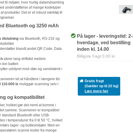
t til miljøer, hvor hurtig dataindsamling
Med understøttelse af mange kodetyper
f produkter. Det er et robust værktøj til
mgivelser.
 med Bluetooth og 3250 mAh
På lager - leveringstid: 2
 tilslutning
via Bluetooth, RS-232 og
hverdage, ved bestilling
sibilitet
inden kl. 14.00
derstøtter blandt andet QR Code, Data
r
Billigste fragt 0,00 kr.
Ah
sikrer lang driftstid mellem
-Ion batteri
ytter udstyret mod støv og vandstænk i
anneren let at håndtere i længere tid
Gratis fragt
 110.000 lx
muliggør scanning selv i
(Gælder op til 20 kg)
Læs mere her
ng og kompatibilitet
er, hvilket gør det nemt at komme i
 det samme. Scanneren er kompatibel
r standard Bluetooth eller USB-
 i temperaturer fra 0 til 50 °C, hvilket
endørs lager- og butiksmiljøer. Med en
 operatøren scanne koder fra mange