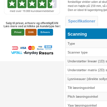
forskellige vinkler uden at sku
med en højde på 159 mm, så de
Den er ideel til lagerstyring,t
Specifikationer
Salg til privat, erhverv og offentlig/EAN
Læs mere ved at klikke på kundetype her:
Privat
EAN
Erhverv
Scanning
Type
Scanner type
Understøtter lineær (1D) 
Understøtter matrix (2D) 
Lysniveauer (direkte solly
Tilt læsningsvinkel
Pitch læsningsvinkel
Yaw læsningsvinkel