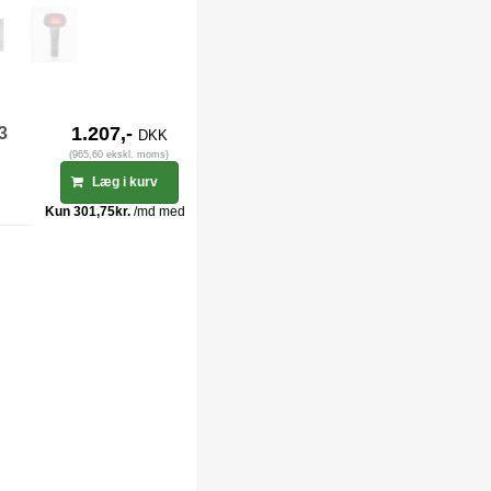
-3
1.207,-
DKK
(965,60 ekskl. moms)
Læg i kurv