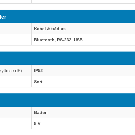
der
Kabel & trådløs
Bluetooth, RS-232, USB
yttelse (IP)
IP52
Sort
Batteri
5 V