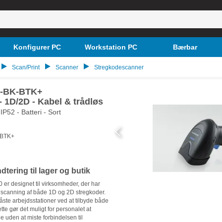
Konfigurer PC
Workstation PC
Bærbar
Scan/Print
Scanner
Stregkodescanner
0-BK-BTK+
 1D/2D - Kabel & trådløs
P52 - Batteri - Sort
-BTK+
tering til lager og butik
r designet til virksomheder, der har
til scanning af både 1D og 2D stregkoder.
ste arbejdsstationer ved at tilbyde både
ette gør det muligt for personalet at
e uden at miste forbindelsen til