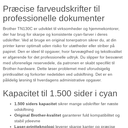
Præcise farveudskrifter til
professionelle dokumenter
Brother TN130C er udviklet til virksomheder og hjemmekontorer,
der har brug for skarpe og konsistente cyan-farver i deres
udskrifter. Ved at bruge en original tonerpatron sikrer du, at din
printer kører optimalt uden risiko for utætheder eller striber på
papiret. Den er ideel til opgaver, hvor farveægthed og tekstkvalitet
er afgørende for det professionelle udtryk. Du slipper for besværet
med uforenelige reservedele, da patronen er skabt specifikt til
Brother-hardware. Dette løser problemet med uforudsigelig
printkvalitet og forkorter nedetiden ved udskiftning. Det er en
pålidelig løsning til hverdagens administrative opgaver.
Kapacitet til 1.500 sider i cyan
1.500 siders kapacitet
sikrer mange udskrifter før næste
udskiftning
Original Brother-kvalitet
garanterer fuld kompatibilitet og
stabil ydeevne
Laser-printteknologi
leverer skarpe kanter og præcise