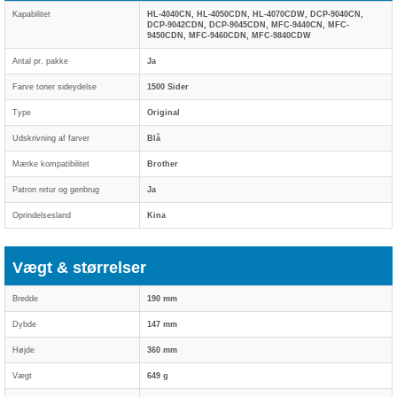
Kapabilitet
HL-4040CN, HL-4050CDN, HL-4070CDW, DCP-9040CN,
DCP-9042CDN, DCP-9045CDN, MFC-9440CN, MFC-
9450CDN, MFC-9460CDN, MFC-9840CDW
Antal pr. pakke
Ja
Farve toner sideydelse
1500 Sider
Type
Original
Udskrivning af farver
Blå
Mærke kompatibilitet
Brother
Patron retur og genbrug
Ja
Oprindelsesland
Kina
Vægt & størrelser
Bredde
190 mm
Dybde
147 mm
Højde
360 mm
Vægt
649 g