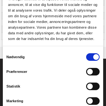
(udvendigt)
annoncer, til at vise dig funktioner til sociale medier og
Lag pr. palle
5 stk
til at analysere vores trafik. Vi deler også oplysninger
om din brug af vores hjemmeside med vores partnere
Produkter pr. palle
120 stk
inden for sociale medier, annonceringspartnere og
Pallens bruttohøjde
17,4 cm
analysepartnere. Vores partnere kan kombinere disse
Pallens bruttovægt
162 kg
data med andre oplysninger, du har givet dem, eller
Palletype
800 x 1200 mm
som de har indsamlet fra din brug af deres tjenester.
Samtykkevalg
Nødvendig
Føniks Computer Aarhus
Præferencer
CVR.: 26208637
Anelystparken 33B,
8381 Tilst
Generelle henvendelser:
Statistik
kontakt@fcomputer.dk
Service- og reklamationsafdelingen:
Marketing