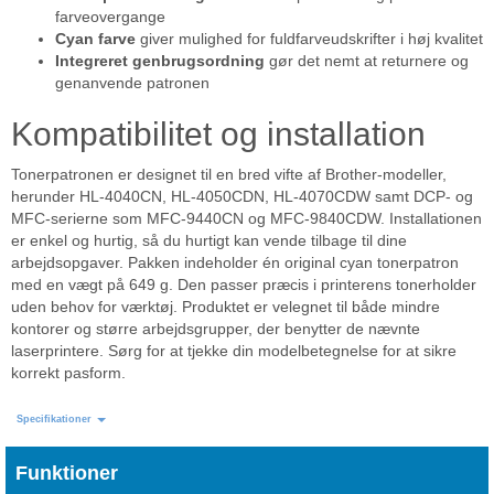
farveovergange
Cyan farve
giver mulighed for fuldfarveudskrifter i høj kvalitet
Integreret genbrugsordning
gør det nemt at returnere og
genanvende patronen
Kompatibilitet og installation
Tonerpatronen er designet til en bred vifte af Brother-modeller,
herunder HL-4040CN, HL-4050CDN, HL-4070CDW samt DCP- og
MFC-serierne som MFC-9440CN og MFC-9840CDW. Installationen
er enkel og hurtig, så du hurtigt kan vende tilbage til dine
arbejdsopgaver. Pakken indeholder én original cyan tonerpatron
med en vægt på 649 g. Den passer præcis i printerens tonerholder
uden behov for værktøj. Produktet er velegnet til både mindre
kontorer og større arbejdsgrupper, der benytter de nævnte
laserprintere. Sørg for at tjekke din modelbetegnelse for at sikre
korrekt pasform.
Specifikationer
Funktioner