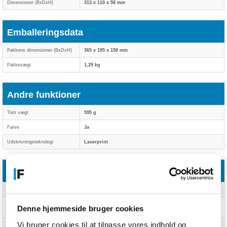
Dimensioner (BxDxH)
313 x 110 x 58 mm
Emballeringsdata
Pakkens dimensioner (BxDxH)
365 x 195 x 150 mm
Pakkevægt
1,29 kg
Andre funktioner
Tom vægt
595 g
Farve
Ja
Udskrivningsteknologi
Laserprint
Logistik data
Harmoniseret systemkode (HS)
84439990
Hovedkasser pr. pallelag
6 stk
Denne hjemmeside bruger cookies
(udvendigt)
Vi bruger cookies til at tilpasse vores indhold og
Hovedkasser pr. palle
30 stk