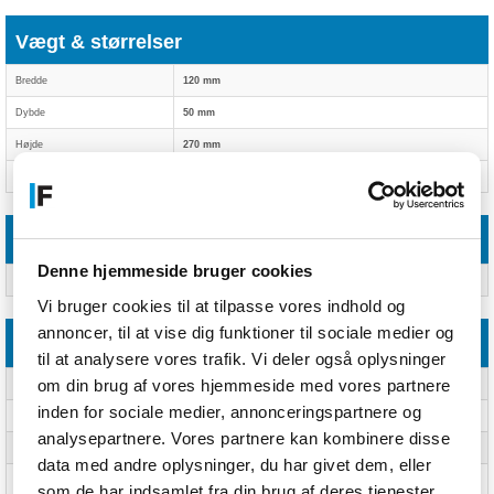
Vægt & størrelser
Bredde
120 mm
Dybde
50 mm
Højde
270 mm
Vægt
390 g
Tekniske detaljer
Denne hjemmeside bruger cookies
Pakkevægt
464 kg
Vi bruger cookies til at tilpasse vores indhold og
annoncer, til at vise dig funktioner til sociale medier og
Emballeringsdata
til at analysere vores trafik. Vi deler også oplysninger
om din brug af vores hjemmeside med vores partnere
Pakkebredde
385 mm
inden for sociale medier, annonceringspartnere og
Pakkedybde
145 mm
analysepartnere. Vores partnere kan kombinere disse
Pakkehøjde
50 mm
data med andre oplysninger, du har givet dem, eller
Pakkevægt
464 g
som de har indsamlet fra din brug af deres tjenester.