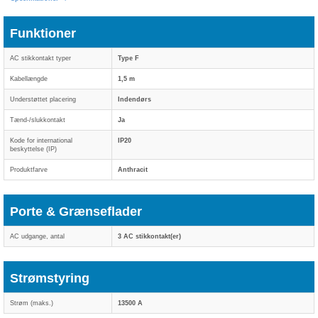
Funktioner
AC stikkontakt typer
Type F
Kabellængde
1,5 m
Understøttet placering
Indendørs
Tænd-/slukkontakt
Ja
Kode for international
IP20
beskyttelse (IP)
Produktfarve
Anthracit
Porte & Grænseflader
AC udgange, antal
3 AC stikkontakt(er)
Strømstyring
Strøm (maks.)
13500 A