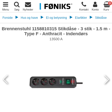
0
Menu
Søg
Nyheder
Kontakt
Konto
Kurv
Forside
Hus og have
El og belysning
Elartikler
Stikdåse
Brennenstuhl 1158810315 Stikdåse - 3 stik - 1.5 m -
Type F - Anthracit - Indendørs
13500 A