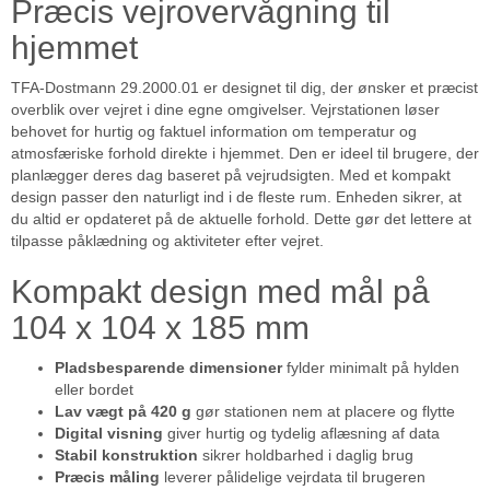
Præcis vejrovervågning til
hjemmet
TFA-Dostmann 29.2000.01 er designet til dig, der ønsker et præcist
overblik over vejret i dine egne omgivelser. Vejrstationen løser
behovet for hurtig og faktuel information om temperatur og
atmosfæriske forhold direkte i hjemmet. Den er ideel til brugere, der
planlægger deres dag baseret på vejrudsigten. Med et kompakt
design passer den naturligt ind i de fleste rum. Enheden sikrer, at
du altid er opdateret på de aktuelle forhold. Dette gør det lettere at
tilpasse påklædning og aktiviteter efter vejret.
Kompakt design med mål på
104 x 104 x 185 mm
Pladsbesparende dimensioner
fylder minimalt på hylden
eller bordet
Lav vægt på 420 g
gør stationen nem at placere og flytte
Digital visning
giver hurtig og tydelig aflæsning af data
Stabil konstruktion
sikrer holdbarhed i daglig brug
Præcis måling
leverer pålidelige vejrdata til brugeren