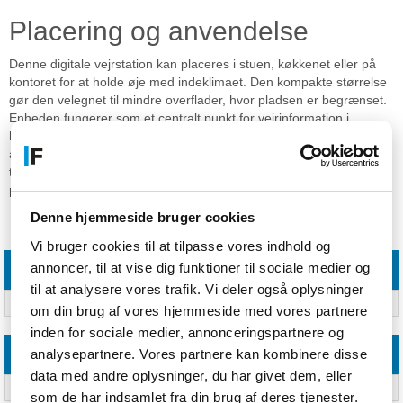
Placering og anvendelse
Denne digitale vejrstation kan placeres i stuen, køkkenet eller på
kontoret for at holde øje med indeklimaet. Den kompakte størrelse
gør den velegnet til mindre overflader, hvor pladsen er begrænset.
Enheden fungerer som et centralt punkt for vejrinformation i
hjemmet. Den er let at integrere i eksisterende indretning på grund
af sit diskrete udtryk. Produktet leveres som en komplet enhed klar
til opsætning. Kompatibiliteten med hjemmemiljøer gør den til et
praktisk værktøj for alle.
Denne hjemmeside bruger cookies
Specifikationer
Vi bruger cookies til at tilpasse vores indhold og
annoncer, til at vise dig funktioner til sociale medier og
Vægt & størrelser
til at analysere vores trafik. Vi deler også oplysninger
Vægt
420 g
om din brug af vores hjemmeside med vores partnere
inden for sociale medier, annonceringspartnere og
analysepartnere. Vores partnere kan kombinere disse
Andre funktioner
data med andre oplysninger, du har givet dem, eller
Dimensioner (BxDxH)
104 x 104 x 185 mm
som de har indsamlet fra din brug af deres tjenester.