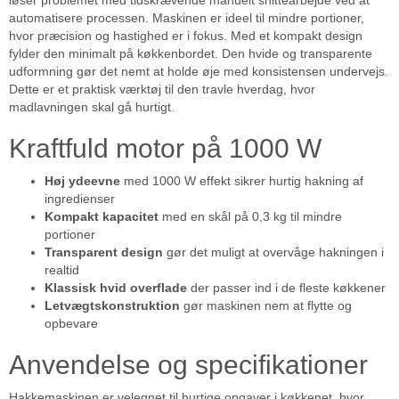
løser problemet med tidskrævende manuelt snittearbejde ved at
automatisere processen. Maskinen er ideel til mindre portioner,
hvor præcision og hastighed er i fokus. Med et kompakt design
fylder den minimalt på køkkenbordet. Den hvide og transparente
udformning gør det nemt at holde øje med konsistensen undervejs.
Dette er et praktisk værktøj til den travle hverdag, hvor
madlavningen skal gå hurtigt.
Kraftfuld motor på 1000 W
Høj ydeevne
med 1000 W effekt sikrer hurtig hakning af
ingredienser
Kompakt kapacitet
med en skål på 0,3 kg til mindre
portioner
Transparent design
gør det muligt at overvåge hakningen i
realtid
Klassisk hvid overflade
der passer ind i de fleste køkkener
Letvægtskonstruktion
gør maskinen nem at flytte og
opbevare
Anvendelse og specifikationer
Hakkemaskinen er velegnet til hurtige opgaver i køkkenet, hvor