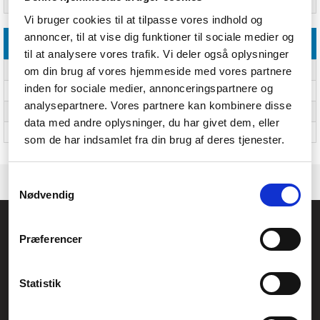
Strøm
1000 W
Vi bruger cookies til at tilpasse vores indhold og
annoncer, til at vise dig funktioner til sociale medier og
Emballeringsdata
til at analysere vores trafik. Vi deler også oplysninger
om din brug af vores hjemmeside med vores partnere
Pakkebredde
276 mm
inden for sociale medier, annonceringspartnere og
Pakkedybde
202 mm
analysepartnere. Vores partnere kan kombinere disse
Pakkehøjde
198 mm
data med andre oplysninger, du har givet dem, eller
Pakkevægt
2,04 kg
som de har indsamlet fra din brug af deres tjenester.
Samtykkevalg
Nødvendig
Føniks Computer Aarhus
Præferencer
CVR.: 26208637
Anelystparken 33B,
8381 Tilst
Generelle henvendelser:
Statistik
kontakt@fcomputer.dk