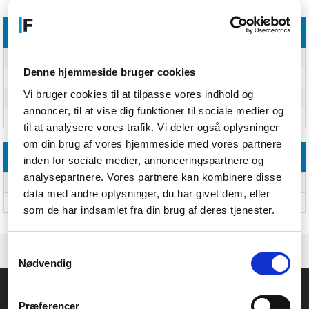
Specifikationer
Funktioner
Pen farve
Flerfarvet
Denne hjemmeside bruger cookies
Produktfarve
Flerfarvet
Vi bruger cookies til at tilpasse vores indhold og
Bolig form
Rund
annoncer, til at vise dig funktioner til sociale medier og
Slag bredder
2,3.5 mm
til at analysere vores trafik. Vi deler også oplysninger
om din brug af vores hjemmeside med vores partnere
Emballeringsdata
inden for sociale medier, annonceringspartnere og
analysepartnere. Vores partnere kan kombinere disse
Pakketype
Blister
data med andre oplysninger, du har givet dem, eller
Antal pr. pakke
12 stk
som de har indsamlet fra din brug af deres tjenester.
Samtykkevalg
Nødvendig
Føniks Computer Aarhus
Præferencer
CVR.: 26208637