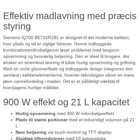
Effektiv madlavning med præcis
styring
Siemens iQ700 BE732R1B1 er designet til det moderne køkken,
hvor plads og tid er vigtige faktorer. Denne indbyggede
kombinationsmikrobølgeovn løser problemet med langsom
opvarmning og besværlig betjening. Den er ideel til brugere, der
ønsker en strømlinet løsning til både hurtig opvarmning og grillning.
Med sin sorte glasoverflade og indbyggede design integreres den
sømløst i køkkenelementerne. Inverter-teknologien sikrer en mere
jævn varmefordeling i maden. Det er et pålideligt værktøj til
hverdagens hurtige måltider.
900 W effekt og 21 L kapacitet
Hurtig opvarmning
med 900 W mikrobølgeeffekt
Plads til større portioner
med et indvendigt volumen på 21
L
Nem betjening
via touch-kontrol og TFT-display
Alsidige tilberedninger
med 10 automatiske