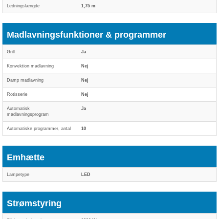
Ledningslængde
1,75 m
Madlavningsfunktioner & programmer
Grill
Ja
Konvektion madlavning
Nej
Damp madlavning
Nej
Rotisserie
Nej
Automatisk
Ja
madlavningsprogram
Automatiske programmer, antal
10
Emhætte
Lampetype
LED
Strømstyring