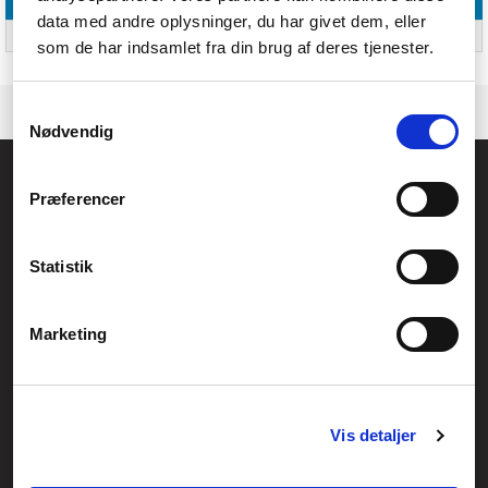
data med andre oplysninger, du har givet dem, eller
Pakkevægt
21 kg
som de har indsamlet fra din brug af deres tjenester.
Samtykkevalg
Nødvendig
Føniks Computer Aarhus
Præferencer
CVR.: 26208637
Anelystparken 33B,
8381 Tilst
Generelle henvendelser:
Statistik
kontakt@fcomputer.dk
Service- og reklamationsafdelingen:
Marketing
service@fcomputer.dk
Sitemap
Vis detaljer
Blog
Opret reklamation
Kundecenter
Kontakt