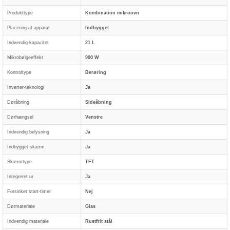
Produkttype
Kombination mikroovn
Placering af apparat
Indbygget
Indvendig kapacitet
21 L
Mikrobølgeeffekt
900 W
Kontroltype
Berøring
Inverter-teknologi
Ja
Døråbning
Sideåbning
Dørhængsel
Venstre
Indvendig belysning
Ja
Indbygget skærm
Ja
Skærmtype
TFT
Integreret ur
Ja
Forsinket start-timer
Nej
Dørmateriale
Glas
Indvendig materiale
Rustfrit stål