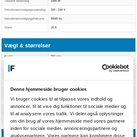
Tilsluttet belastning
1990 W
Vekselstrømsindgangsspænding
220 - 240 V
Vekselstrømsindgangsfrekvens
50/60 Hz
Strøm
10 A
Vægt & størrelser
Bredde
594 mm
Dybde
318 mm
Højde
382 mm
Indvendige mål (B x D x H)
230 x 350 x 270 mm
Denne hjemmeside bruger cookies
Installationsrum bredde
56 cm
Vi bruger cookies til at tilpasse vores indhold og
Installationsrum dybde
30 cm
annoncer, til at vise dig funktioner til sociale medier og
Installationsrum højde
38,2 cm
til at analysere vores trafik. Vi deler også oplysninger
Vægt
18,9 kg
om din brug af vores hjemmeside med vores partnere
inden for sociale medier, annonceringspartnere og
analysepartnere. Vores partnere kan kombinere disse
Emballeringsdata