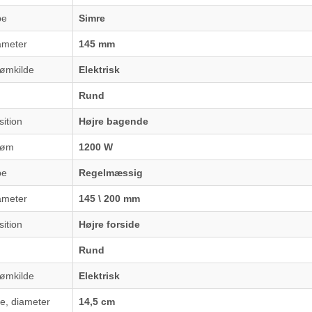
pe
Simre
ameter
145 mm
rømkilde
Elektrisk
Rund
ition
Højre bagende
røm
1200 W
pe
Regelmæssig
ameter
145 \ 200 mm
ition
Højre forside
Rund
rømkilde
Elektrisk
e, diameter
14,5 cm