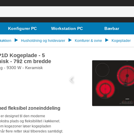
Konfigurer PC
Workstation PC
Bærbar
 køkken
Husholdning og hvidevarer
Komfurer & ovne
Kogeplader
1D Kogeplade - 5
isk - 792 cm bredde
ring - 9300 W - Keramisk
ed fleksibel zoneinddeling
 designet til den moderne
kstra plads og fleksibilitet i køkkenet.
em kogezoner løser kogepladen
 flere retter skal tilberedes samtidigt.