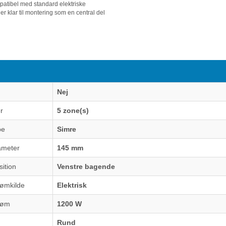
ompatibel med standard elektriske
 er klar til montering som en central del
Nej
r
5 zone(s)
pe
Simre
ameter
145 mm
ition
Venstre bagende
rømkilde
Elektrisk
røm
1200 W
Rund