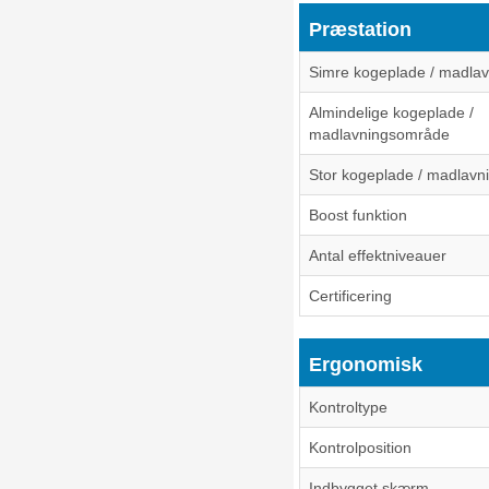
Præstation
Simre kogeplade / madla
Almindelige kogeplade /
madlavningsområde
Stor kogeplade / madlav
Boost funktion
Antal effektniveauer
Certificering
Ergonomisk
Kontroltype
Kontrolposition
Indbygget skærm