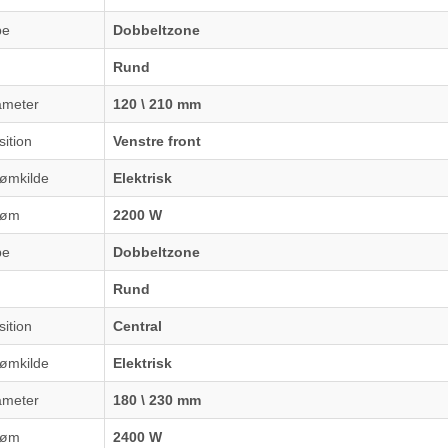
pe
Dobbeltzone
Rund
ameter
120 \ 210 mm
ition
Venstre front
rømkilde
Elektrisk
røm
2200 W
pe
Dobbeltzone
Rund
ition
Central
rømkilde
Elektrisk
ameter
180 \ 230 mm
røm
2400 W