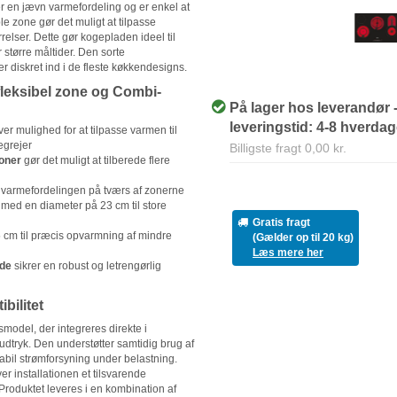
r en jævn varmefordeling og er enkel at
le zone gør det muligt at tilpasse
rrelser. Dette gør kogepladen ideel til
er større måltider. Den sorte
 diskret ind i de fleste køkkendesigns.
leksibel zone og Combi-
På lager hos leverandør 
leveringstid: 4-8 hverda
ver mulighed for at tilpasse varmen til
egrejer
Billigste fragt 0,00 kr.
oner
gør det muligt at tilberede flere
 varmefordelingen på tværs af zonerne
med en diameter på 23 cm til store
Gratis fragt
 cm til præcis opvarmning af mindre
(Gælder op til 20 kg)
Læs mere her
ade
sikrer en robust og letrengørlig
bilitet
odel, der integreres direkte i
 udtryk. Den understøtter samtidig brug af
stabil strømforsyning under belastning.
 installationen et tilsvarende
roduktet leveres i en kombination af