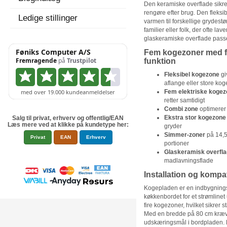
Den keramiske overflade sikre
rengøre efter brug. Den fleksib
Ledige stillinger
varmen til forskellige grydestø
familier eller folk, der ofte lav
glaskeramiske overflade passer
Fem kogezoner med f
funktion
Fleksibel kogezone
gi
aflange eller store kog
Fem elektriske kogez
retter samtidigt
Combi zone
optimerer
Ekstra stor kogezone
Salg til privat, erhverv og offentlig/EAN
Læs mere ved at klikke på kundetype her:
gryder
Simmer-zoner
på 14,5
Privat
EAN
Erhverv
portioner
Glaskeramisk overfl
madlavningsflade
Installation og kompati
Kogepladen er en indbygningsm
køkkenbordet for et strømlinet
fire kogezoner, hvilket sikrer 
Med en bredde på 80 cm kræver
udskæringsmål i bordpladen. P