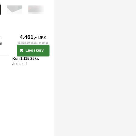
-
4.461,-
DKK
ge
(3.568,80 ekskl. moms)
Læg i kurv