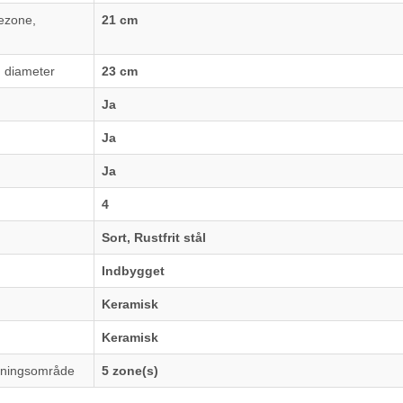
ezone,
21 cm
 diameter
23 cm
Ja
Ja
Ja
4
Sort, Rustfrit stål
Indbygget
Keramisk
Keramisk
avningsområde
5 zone(s)