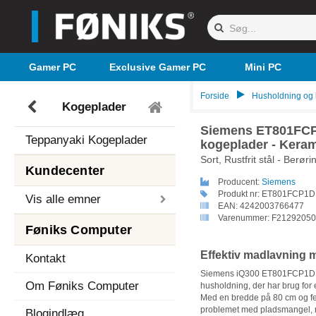
Gamer PC
Exclusive Gamer PC
Mini PC
Forside
Husholdning og
Kogeplader
Siemens ET801FCP
Teppanyaki Kogeplader
kogeplader - Keram
Sort, Rustfrit stål - Berø
Kundecenter
Producent:
Siemens
Produkt nr:
ET801FCP1D
Vis alle emner
EAN:
4242003766477
Varenummer:
F21292050
Føniks Computer
Effektiv madlavning m
Kontakt
Siemens iQ300 ET801FCP1D er
Om Føniks Computer
husholdning, der har brug for e
Med en bredde på 80 cm og f
problemet med pladsmangel, når
Blogindlæg