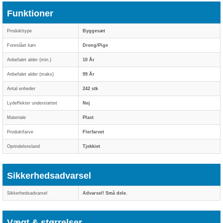
Funktioner
Produkttype
Byggesæt
Foreslået køn
Dreng/Pige
Anbefalet alder (min.)
10 År
Anbefalet alder (maks)
99 År
Antal enheder
242 stk
Lydeffekter understøttet
Nej
Materiale
Plast
Produktfarve
Flerfarvet
Oprindelsesland
Tjekkiet
Sikkerhedsadvarsel
Sikkerhedsadvarsel
Advarsel! Små dele.
Vægt & størrelser