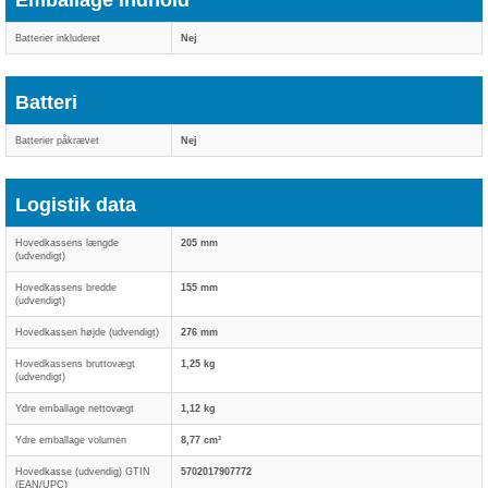
Emballage indhold
Batterier inkluderet
Nej
Batteri
Batterier påkrævet
Nej
Logistik data
Hovedkassens længde
205 mm
(udvendigt)
Hovedkassens bredde
155 mm
(udvendigt)
Hovedkassen højde (udvendigt)
276 mm
Hovedkassens bruttovægt
1,25 kg
(udvendigt)
Ydre emballage nettovægt
1,12 kg
Ydre emballage volumen
8,77 cm³
Hovedkasse (udvendig) GTIN
5702017907772
(EAN/UPC)