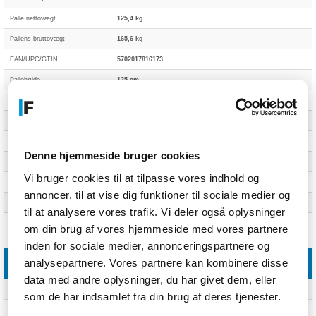
Palle nettovægt
125,4 kg
Pallens bruttovægt
165,6 kg
EAN/UPC/GTIN
5702017816173
Pallehøjde
125 cm
Pallevolumen
1200 cm³
Product street date
01-03-2025
Product reveal date
21-11-2024
Denne hjemmeside bruger cookies
Pallebredde
80 cm
Vi bruger cookies til at tilpasse vores indhold og
Pallelængde
120 cm
annoncer, til at vise dig funktioner til sociale medier og
Product preorder date
21-11-2024
til at analysere vores trafik. Vi deler også oplysninger
Harmoniseret systemkode (HS)
95030035
om din brug af vores hjemmeside med vores partnere
inden for sociale medier, annonceringspartnere og
analysepartnere. Vores partnere kan kombinere disse
Leverandørfunktioner
data med andre oplysninger, du har givet dem, eller
Montering påkrævet
Ja
som de har indsamlet fra din brug af deres tjenester.