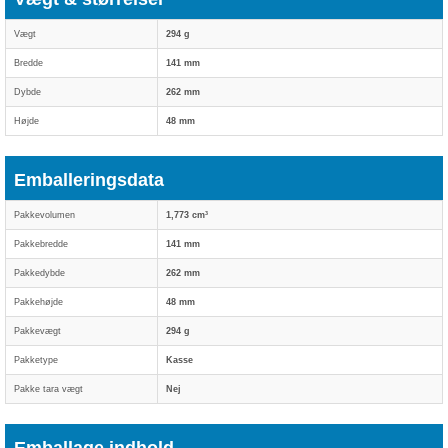
Vægt
294 g
Bredde
141 mm
Dybde
262 mm
Højde
48 mm
Emballeringsdata
Pakkevolumen
1,773 cm³
Pakkebredde
141 mm
Pakkedybde
262 mm
Pakkehøjde
48 mm
Pakkevægt
294 g
Pakketype
Kasse
Pakke tara vægt
Nej