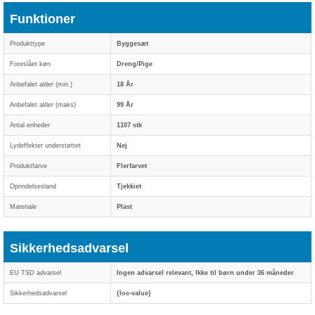
Funktioner
Produkttype
Byggesæt
Foreslået køn
Dreng/Pige
Anbefalet alder (min.)
18 År
Anbefalet alder (maks)
99 År
Antal enheder
1107 stk
Lydeffekter understøttet
Nej
Produktfarve
Flerfarvet
Oprindelsesland
Tjekkiet
Materiale
Plast
Sikkerhedsadvarsel
EU TSD advarsel
Ingen advarsel relevant, Ikke til børn under 36 måneder
Sikkerhedsadvarsel
{loc-value}