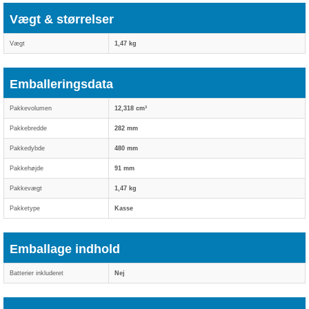
Vægt & størrelser
Vægt
1,47 kg
Emballeringsdata
Pakkevolumen
12,318 cm³
Pakkebredde
282 mm
Pakkedybde
480 mm
Pakkehøjde
91 mm
Pakkevægt
1,47 kg
Pakketype
Kasse
Emballage indhold
Batterier inkluderet
Nej