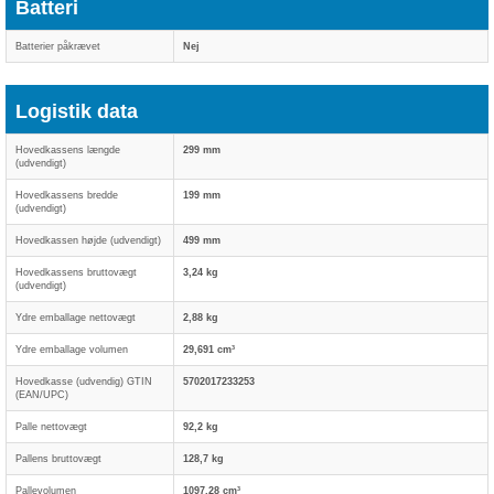
Batteri
Batterier påkrævet
Nej
Logistik data
Hovedkassens længde
299 mm
(udvendigt)
Hovedkassens bredde
199 mm
(udvendigt)
Hovedkassen højde (udvendigt)
499 mm
Hovedkassens bruttovægt
3,24 kg
(udvendigt)
Ydre emballage nettovægt
2,88 kg
Ydre emballage volumen
29,691 cm³
Hovedkasse (udvendig) GTIN
5702017233253
(EAN/UPC)
Palle nettovægt
92,2 kg
Pallens bruttovægt
128,7 kg
Pallevolumen
1097,28 cm³