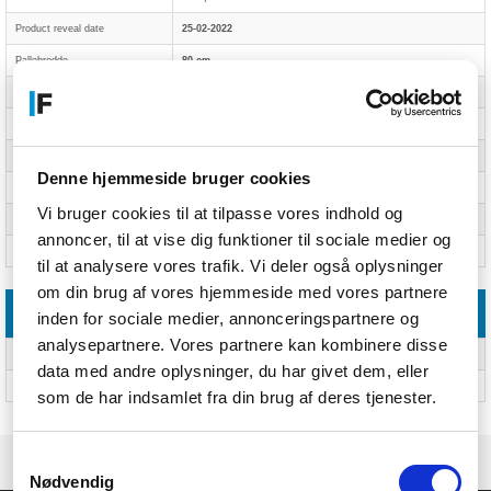
Product reveal date
25-02-2022
Pallebredde
80 cm
Pallehøjde
114,3 cm
Pallelængde
120 cm
Product street date
01-03-2022
Denne hjemmeside bruger cookies
Product preorder date
01-03-2022
Vi bruger cookies til at tilpasse vores indhold og
EAN/UPC/GTIN
5702017151861
annoncer, til at vise dig funktioner til sociale medier og
Harmoniseret systemkode (HS)
95030035
til at analysere vores trafik. Vi deler også oplysninger
om din brug af vores hjemmeside med vores partnere
Leverandørfunktioner
inden for sociale medier, annonceringspartnere og
analysepartnere. Vores partnere kan kombinere disse
Montering påkrævet
Ja
data med andre oplysninger, du har givet dem, eller
ASIN
B09BNX43N7
som de har indsamlet fra din brug af deres tjenester.
Samtykkevalg
Nødvendig