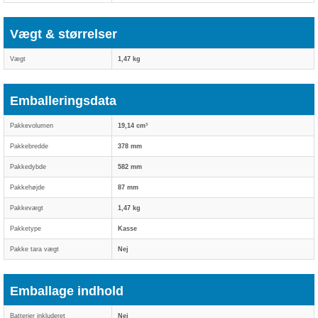
Vægt & størrelser
Vægt
1,47 kg
Emballeringsdata
Pakkevolumen
19,14 cm³
Pakkebredde
378 mm
Pakkedybde
582 mm
Pakkehøjde
87 mm
Pakkevægt
1,47 kg
Pakketype
Kasse
Pakke tara vægt
Nej
Emballage indhold
Batterier inkluderet
Nej