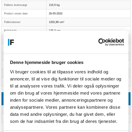
Pallens bruttovægt
110,9 kg
Product street date
26-05-2022
Pallevolumen
1202,88 cm³
Pallehøjde
125,3 cm
Pallelængde
120 cm
Product reveal date
02-05-2022
Pallebredde
80 cm
Denne hjemmeside bruger cookies
Product preorder date
01-06-2022
Vi bruger cookies til at tilpasse vores indhold og
EAN/UPC/GTIN
5702017162089
annoncer, til at vise dig funktioner til sociale medier og
Harmoniseret systemkode (HS)
95030035
til at analysere vores trafik. Vi deler også oplysninger
om din brug af vores hjemmeside med vores partnere
Leverandørfunktioner
inden for sociale medier, annonceringspartnere og
analysepartnere. Vores partnere kan kombinere disse
Montering påkrævet
Ja
data med andre oplysninger, du har givet dem, eller
ASIN
B09QFVRYBY
som de har indsamlet fra din brug af deres tjenester.