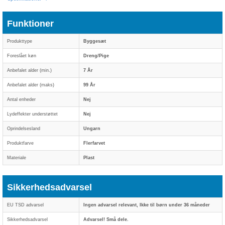
Funktioner
Produkttype
Byggesæt
Foreslået køn
Dreng/Pige
Anbefalet alder (min.)
7 År
Anbefalet alder (maks)
99 År
Antal enheder
Nej
Lydeffekter understøttet
Nej
Oprindelsesland
Ungarn
Produktfarve
Flerfarvet
Materiale
Plast
Sikkerhedsadvarsel
EU TSD advarsel
Ingen advarsel relevant, Ikke til børn under 36 måneder
Sikkerhedsadvarsel
Advarsel! Små dele.