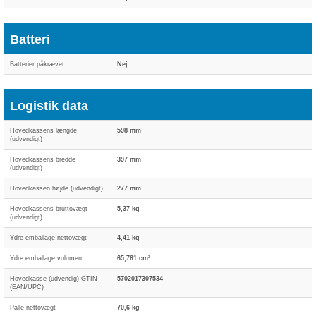
Batteri
Batterier påkrævet
Nej
Logistik data
Hovedkassens længde
598 mm
(udvendigt)
Hovedkassens bredde
397 mm
(udvendigt)
Hovedkassen højde (udvendigt)
277 mm
Hovedkassens bruttovægt
5,37 kg
(udvendigt)
Ydre emballage nettovægt
4,41 kg
Ydre emballage volumen
65,761 cm³
Hovedkasse (udvendig) GTIN
5702017307534
(EAN/UPC)
Palle nettovægt
70,6 kg