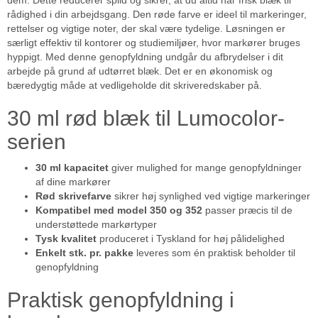
dem. Dette reducerer spild og sikrer, at du altid har frisk blæk til
rådighed i din arbejdsgang. Den røde farve er ideel til markeringer,
rettelser og vigtige noter, der skal være tydelige. Løsningen er
særligt effektiv til kontorer og studiemiljøer, hvor markører bruges
hyppigt. Med denne genopfyldning undgår du afbrydelser i dit
arbejde på grund af udtørret blæk. Det er en økonomisk og
bæredygtig måde at vedligeholde dit skriveredskaber på.
30 ml rød blæk til Lumocolor-
serien
30 ml kapacitet
giver mulighed for mange genopfyldninger
af dine markører
Rød skrivefarve
sikrer høj synlighed ved vigtige markeringer
Kompatibel med model 350 og 352
passer præcis til de
understøttede markørtyper
Tysk kvalitet
produceret i Tyskland for høj pålidelighed
Enkelt stk. pr. pakke
leveres som én praktisk beholder til
genopfyldning
Praktisk genopfyldning i