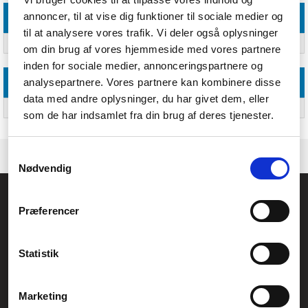
annoncer, til at vise dig funktioner til sociale medier og
Emballage indhold
til at analysere vores trafik. Vi deler også oplysninger
Antal pr. pakke
Ja
om din brug af vores hjemmeside med vores partnere
inden for sociale medier, annonceringspartnere og
analysepartnere. Vores partnere kan kombinere disse
Andre funktioner
data med andre oplysninger, du har givet dem, eller
Oprindelsesland
Tyskland
som de har indsamlet fra din brug af deres tjenester.
Samtykkevalg
Nødvendig
Føniks Computer Aarhus
Præferencer
CVR.: 26208637
Anelystparken 33B,
8381 Tilst
Generelle henvendelser:
Statistik
kontakt@fcomputer.dk
Service- og reklamationsafdelingen:
Marketing