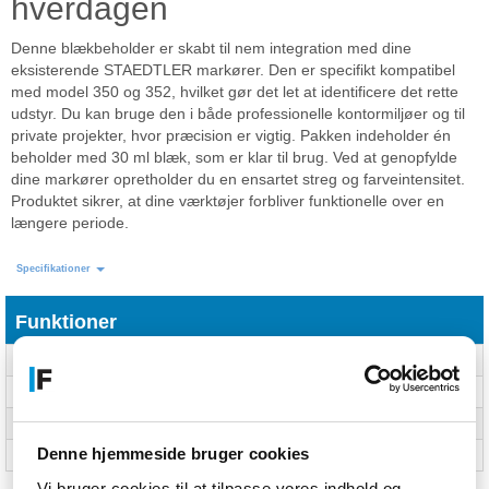
hverdagen
Denne blækbeholder er skabt til nem integration med dine
eksisterende STAEDTLER markører. Den er specifikt kompatibel
med model 350 og 352, hvilket gør det let at identificere det rette
udstyr. Du kan bruge den i både professionelle kontormiljøer og til
private projekter, hvor præcision er vigtig. Pakken indeholder én
beholder med 30 ml blæk, som er klar til brug. Ved at genopfylde
dine markører opretholder du en ensartet streg og farveintensitet.
Produktet sikrer, at dine værktøjer forbliver funktionelle over en
længere periode.
Specifikationer
Funktioner
Pen farve
Rød
Husets farve
Flere
Kapacitet
30 ml
Denne hjemmeside bruger cookies
Kapabilitet
350, 352
Vi bruger cookies til at tilpasse vores indhold og