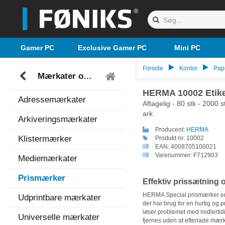
Gamer PC
Exclusive Gamer PC
Mini PC
Forside
Kontor
Pap
Mærkater og skilte
HERMA 10002 Etike
Adressemærkater
Aftagelig - 80 stk - 2000 s
ark
Arkiveringsmærkater
Producent:
HERMA
Klistermærker
Produkt nr:
10002
EAN:
4008705100021
Varenummer:
F712903
Mediemærkater
Prismærker
Effektiv prissætning 
HERMA Special prismærker er d
Udprintbare mærkater
der har brug for en hurtig og
løser problemet med midlertidi
Universelle mærkater
fjernes uden at efterlade mærk