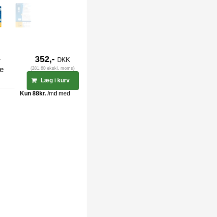
-
352,-
DKK
ge
(281,60 ekskl. moms)
Læg i kurv