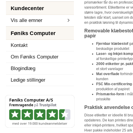
prismærker får du en professio
Kundecenter
varesortiment. Etiketterne er 
større lagre, hvor overskueligh
teksten står klart, uanset om du
Vis alle emner
en praktisk løsning til dynami
Removable klæbestof 
Føniks Computer
papir
Fjernbar klæbestof
gør
Kontakt
beskadige produktet
Laser- og Inkjet-komp
Om Føniks Computer
af forskellige printertyp
2000 etiketter pr. pak
Blogindlæg
et stort varelager
Mat overflade
forhindr
kunden
Ledige stillinger
FSC Mix-certificering
produktion af papiret
Prismærke-form
i mål
prisskilte
Praktisk anvendelse o
Disse etiketter er ideelle til br
opdateres. De kan printes dire
eller inkjet-printere, hvilket sp
Hver pakke indeholder 25 ark me