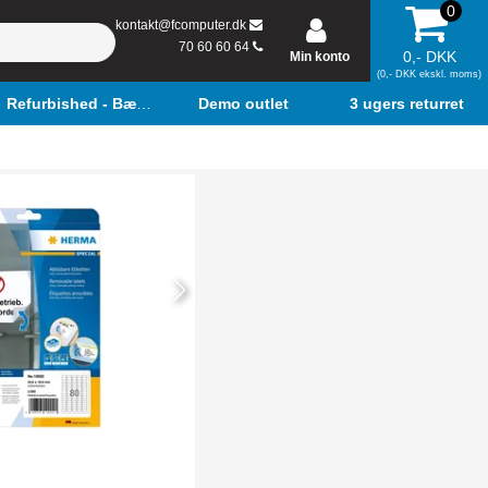
0
kontakt@fcomputer.dk
70 60 60 64
0,- DKK
Min konto
(0,- DKK ekskl. moms)
Refurbished - Bærbar
Demo outlet
3 ugers returret