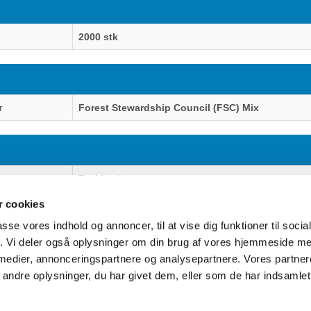
2000 stk
r
Forest Stewardship Council (FSC) Mix
Tyskland
 cookies
passe vores indhold og annoncer, til at vise dig funktioner til soci
fik. Vi deler også oplysninger om din brug af vores hjemmeside m
uter Aarhus
Generelle henvendelser:
 medier, annonceringspartnere og analysepartnere. Vores partne
637
kontakt@fcomputer.dk
ndre oplysninger, du har givet dem, eller som de har indsamlet 
rken 33B,
8381 Tilst
Service- og reklamationsafdelin
service@fcomputer.dk