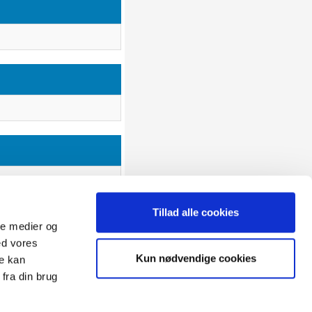
Tillad alle cookies
ale medier og
ed vores
Sitemap
Kun nødvendige cookies
re kan
Blog
Opret reklamation
fra din brug
gen:
Kundecenter
Kontakt
3 ugers returret
Datasikkerhed/Cookies