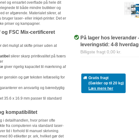
nel og ensartet overflade på hele dit
velegnede til både mindre butikker og
ed er afgørende. Materialet sikrer, at
 bruger laser- eller inkjet-printer. Det er
ske priser og kampagner.
og FSC Mix-certificeret
På lager hos leverandør 
leveringstid: 4-8 hverda
 det muligt at skifte priser uden at
Billigste fragt 0,00 kr.
atibel
sikrer skarp printkvalitet på tværs
er
ke
giver rigelig kapacitet til mærkning af
er genskin og gør teksten letlæselig for
Gratis fragt
(Gælder op til 20 kg)
garanterer en ansvarlig og bæredygtig
Læs mere her
et 35.6 x 16.9 mm passer til standard
g kompatibilitet
ug i detailhandlen, hvor priser ofte
kte fra computeren via standard laser-
arer tid i forhold til manuel skrivning.
d 80 etiketter pr. ark, hvilket gør det