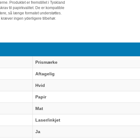
rne. Produktet er fremstillet i Tyskland
krav til papirkvalitet. De er kompatible
tere, så længe formatet understøttes.
 kræver ingen yderligere tilbehør.
Prismærke
Aftagelig
Hvid
Papir
Mat
Laser/inkjet
Ja