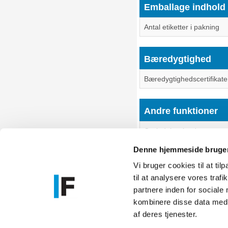
Emballage indhold
Antal etiketter i pakning
Bæredygtighed
Bæredygtighedscertifikate
Andre funktioner
Oprindelsesland
Denne hjemmeside bruger
Vi bruger cookies til at til
til at analysere vores tra
Føniks Comp
partnere inden for sociale
CVR.: 26208
kombinere disse data med a
Anelystpa
af deres tjenester.