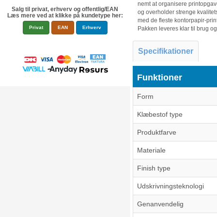
nemt at organisere printopgave
Salg til privat, erhverv og offentlig/EAN
og overholder strenge kvalitets
Læs mere ved at klikke på kundetype her:
med de fleste kontorpapir-prin
Privat
EAN
Erhverv
Pakken leveres klar til brug og
Specifikationer
Funktioner
Form
Klæbestof type
Produktfarve
Materiale
Finish type
Udskrivningsteknologi
Genanvendelig