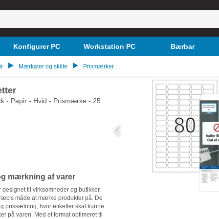
Konfigurer PC
Workstation PC
Bærbar
ir
Mærkater og skilte
Prismærker
tter
tk - Papir - Hvid - Prismærke - 25
og mærkning af varer
esignet til virksomheder og butikker,
 præcis måde at mærke produkter på. De
g prissætning, hvor etiketter skal kunne
er på varen. Med et format optimeret til