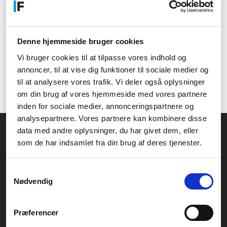
former for tavler
Her på siden finder du vores udvalg af kridt til tavler som bl.a.
blackboards, så du kan skrive og tegne former og mere hvis du
Denne hjemmeside bruger cookies
underviser eller bare bruger tavler til at holde styr på hverdagen
Vi bruger cookies til at tilpasse vores indhold og
derhjemme. Vi har et større udvalg af tavlekridt i forskellige
annoncer, til at vise dig funktioner til sociale medier og
farver, størrelser og faconer, så kig endelig vores udvalg
igennem for at finde det rette tavlekridt til dine behov.
til at analysere vores trafik. Vi deler også oplysninger
om din brug af vores hjemmeside med vores partnere
inden for sociale medier, annonceringspartnere og
analysepartnere. Vores partnere kan kombinere disse
Føniks Computer Aarhus
data med andre oplysninger, du har givet dem, eller
som de har indsamlet fra din brug af deres tjenester.
CVR.: 26208637
Anelystparken 33B,
8381 Tilst
Generelle henvendelser:
Samtykkevalg
Nødvendig
kontakt@fcomputer.dk
Service- og reklamationsafdelingen:
Præferencer
service@fcomputer.dk