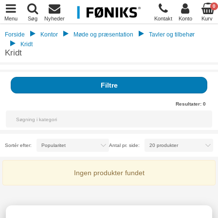
0
Menu
Søg
Nyheder
Kontakt
Konto
Kurv
Forside
Kontor
Møde og præsentation
Tavler og tilbehør
Kridt
Kridt
Filtre
Resultater:
0
Sortér efter:
Antal pr. side:
Ingen produkter fundet
Kridt til blackboards og andre