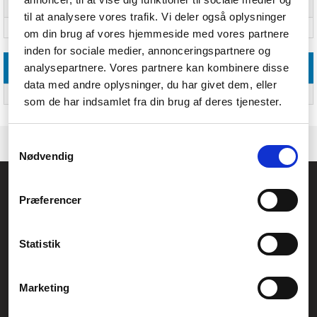
Antal pr. EUR-palle
4224 stk; 750 stk
til at analysere vores trafik. Vi deler også oplysninger
Harmoniseret systemkode (HS)
83014090
om din brug af vores hjemmeside med vores partnere
inden for sociale medier, annonceringspartnere og
analysepartnere. Vores partnere kan kombinere disse
Tekniske detaljer
data med andre oplysninger, du har givet dem, eller
Låseadministration
Standard Keyed
som de har indsamlet fra din brug af deres tjenester.
Samtykkevalg
Nødvendig
Føniks Computer Aarhus
Præferencer
CVR.: 26208637
Anelystparken 33B,
8381 Tilst
Generelle henvendelser:
Statistik
kontakt@fcomputer.dk
Service- og reklamationsafdelingen:
Marketing
service@fcomputer.dk