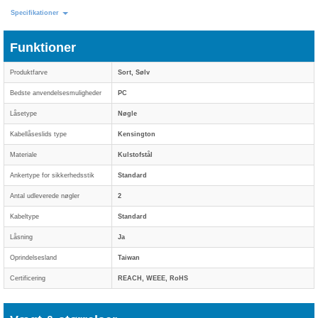
Specifikationer
Funktioner
Produktfarve
Sort, Sølv
Bedste anvendelsesmuligheder
PC
Låsetype
Nøgle
Kabellåseslids type
Kensington
Materiale
Kulstofstål
Ankertype for sikkerhedsstik
Standard
Antal udleverede nøgler
2
Kabeltype
Standard
Låsning
Ja
Oprindelsesland
Taiwan
Certificering
REACH, WEEE, RoHS