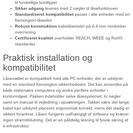
til forskellige bordtyper
Sikker adgang
leveres med 2 nøgler til låsefunktionen
Standardiseret kompatibilitet
passer i alle enheder med en
Kensington-låseslot
Robust konstruktion
kabeldiameter på 6,4 mm modvirker
overrivning
Certificeret kvalitet
overholder REACH, WEEE og RoHS
standarder
Praktisk installation og
kompatibilitet
Låsesættet er kompatibelt med alle PC-enheder, der er udstyret
med en standard Kensington-sikkerhedsslot. Det kan anvendes på
både stationære computere og andre perifere enheder i
kontormiljøet. Pakken indeholder selve låsesystemet, to nøgler
samt en manual til vejledning i opsætningen. Takket være det lange
kabel kan udstyret placeres ergonomisk korrekt, mens det stadig er
sikkert forankret. Låsen fungerer uafhængigt af software og kræver
ingen strømtilslutning. Det er en pålidelig løsning til fysisk sikring af
it-infrastruktur.