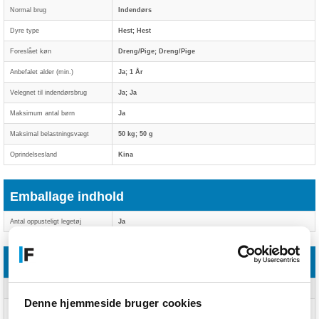
Normal brug
Indendørs
Dyre type
Hest; Hest
Foreslået køn
Dreng/Pige; Dreng/Pige
Anbefalet alder (min.)
Ja; 1 År
Velegnet til indendørsbrug
Ja; Ja
Maksimum antal børn
Ja
Maksimal belastningsvægt
50 kg; 50 g
Oprindelsesland
Kina
Emballage indhold
Antal oppusteligt legetøj
Ja
Vægt & størrelser
Bredde
470 mm; 470 mm
Denne hjemmeside bruger cookies
Dybde
240 mm; 240 mm