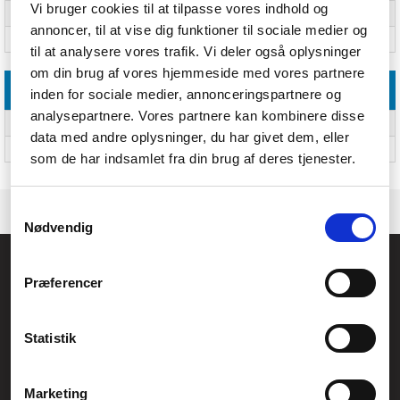
Vi bruger cookies til at tilpasse vores indhold og
Højde
450 mm; 450 mm
annoncer, til at vise dig funktioner til sociale medier og
Vægt
1,4 kg; 1.4 kg
til at analysere vores trafik. Vi deler også oplysninger
om din brug af vores hjemmeside med vores partnere
Emballeringsdata
inden for sociale medier, annonceringspartnere og
analysepartnere. Vores partnere kan kombinere disse
Pakketype
Kasse; Kasse
data med andre oplysninger, du har givet dem, eller
Antal pr. pakke
Ja; 1 stk
som de har indsamlet fra din brug af deres tjenester.
Samtykkevalg
Nødvendig
Føniks Computer Aarhus
Præferencer
CVR.: 26208637
Anelystparken 33B,
8381 Tilst
Generelle henvendelser:
Statistik
kontakt@fcomputer.dk
Service- og reklamationsafdelingen:
Marketing