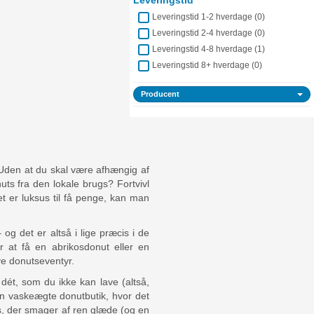
Leveringstid
Leveringstid 1-2 hverdage (
0
)
Leveringstid 2-4 hverdage (
0
)
Leveringstid 4-8 hverdage (
1
)
Leveringstid 8+ hverdage (
0
)
Producent
Uden at du skal være afhængig af
ts fra den lokale brugs? Fortvivl
et er luksus til få penge, kan man
g det er altså i lige præcis i de
r at få en abrikosdonut eller en
ye donutseventyr.
dét, som du ikke kan lave (altså,
en vaskeægte donutbutik, hvor det
ts, der smager af ren glæde (og en