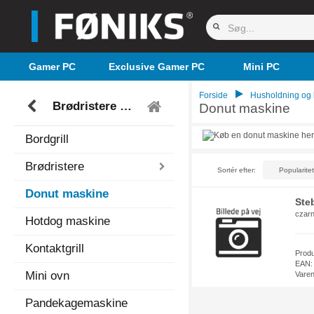
Gamer PC
Exclusive Gamer PC
Mini PC
Forside
Husholdning og
Brødristere og grille
Donut maskine
Bordgrill
Brødristere
Sortér efter:
Donut maskine
Ste
czarn
Hotdog maskine
Kontaktgrill
Prod
EAN:
Mini ovn
Vare
Pandekagemaskine