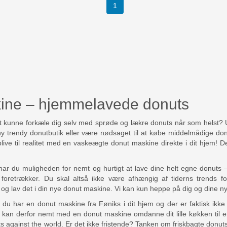
(current)
1
ine – hjemmelavede donuts
kunne forkæle dig selv med sprøde og lækre donuts når som helst? 
y trendy donutbutik eller være nødsaget til at købe middelmådige donu
live til realitet med en vaskeægte donut maskine direkte i dit hjem! D
 du muligheden for nemt og hurtigt at lave dine helt egne donuts – o
oretrækker. Du skal altså ikke være afhængig af tiderns trends fo
og lav det i din nye donut maskine. Vi kan kun heppe på dig og dine n
 du har en donut maskine fra Føniks i dit hjem og der er faktisk ikke 
Du kan derfor nemt med en donut maskine omdanne dit lille køkken til 
ts against the world. Er det ikke fristende? Tanken om friskbagte donu