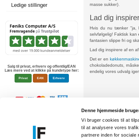
masse sukker).
Ledige stillinger
Lad dig inspir
Hvis du nu tænker "ja, 
selvfølgelig! Faktisk ka
fantasien slippe fri og s
Lad dig inspirere af en 
Det er en
køkkenmaskin
chokoladedonuts, måske e
Salg til privat, erhverv og offentlig/EAN
Læs mere ved at klikke på kundetype her:
endelig vores udvalg igen
Privat
EAN
Erhverv
Denne hjemmeside bruger
Vi bruger cookies til at til
til at analysere vores tra
Føniks Comp
partnere inden for sociale