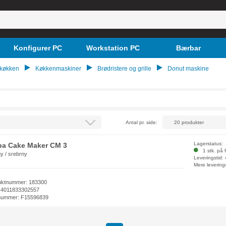
Konfigurer PC
Workstation PC
Bærbar
 køkken
Køkkenmaskiner
Brødristere og grille
Donut maskine
Antal pr. side:
Lagerstatus:
ba Cake Maker CM 3
1 stk. på f
y / srebrny
Leveringstid:
Mere levering
uktnummer: 183300
 4011833302557
nummer: F15596839