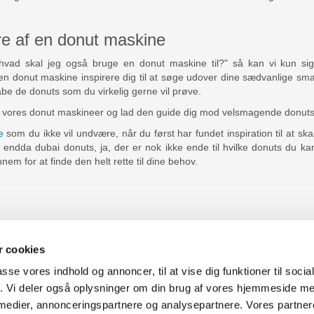
ere af en donut maskine
hvad skal jeg også bruge en donut maskine til?" så kan vi kun sig
n en donut maskine inspirere dig til at søge udover dine sædvanlige sm
kabe de donuts som du virkelig gerne vil prøve.
af vores donut maskineer og lad den guide dig mod velsmagende donuts
e
som du ikke vil undvære, når du først har fundet inspiration til at 
ndda dubai donuts, ja, der er nok ikke ende til hvilke donuts du ka
nem for at finde den helt rette til dine behov.
 cookies
passe vores indhold og annoncer, til at vise dig funktioner til soci
fik. Vi deler også oplysninger om din brug af vores hjemmeside m
uter Aarhus
Generelle henvendelser:
 medier, annonceringspartnere og analysepartnere. Vores partne