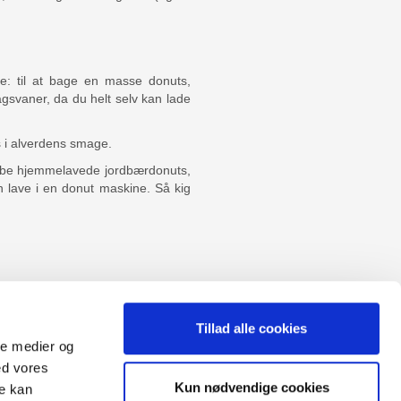
e: til at bage en masse donuts,
agsvaner, da du helt selv kan lade
 i alverdens smage.
skabe hjemmelavede jordbærdonuts,
n lave i en donut maskine. Så kig
Tillad alle cookies
ale medier og
ed vores
Sitemap
Kun nødvendige cookies
re kan