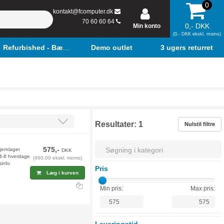
0
kontakt@fcomputer.dk
70 60 60 64
0,- DKK
Min konto
(0,- DKK ekskl. moms)
Refurbished - Bærbar
Demo outlet
3 ugers returret
Resultater:
1
Nulstil filtre
575,-
jernlager
DKK
 4-8 hverdage
(460,00 ekskl. moms)
sinfo
Pris
Læg i kurven
Min pris:
Max pris: