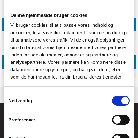
Temperatur måleområde
32 - 122 °F; 0 - 50 °C
(indendørs) (T-T)
Denne hjemmeside bruger cookies
Strømstyring
Vi bruger cookies til at tilpasse vores indhold og
annoncer, til at vise dig funktioner til sociale medier og
Antal batterier (modtager)
2
til at analysere vores trafik. Vi deler også oplysninger
Batteritype
AAA
om din brug af vores hjemmeside med vores partnere
inden for sociale medier, annonceringspartnere og
analysepartnere. Vores partnere kan kombinere disse
Andre funktioner
data med andre oplysninger, du har givet dem, eller
Dimensioner (BxDxH)
80 x 20 x 135 mm
som de har indsamlet fra din brug af deres tjenester.
Samtykkevalg
Nødvendig
Føniks Computer Aarhus
Præferencer
CVR.: 26208637
Anelystparken 33B,
8381 Tilst
Generelle henvendelser: