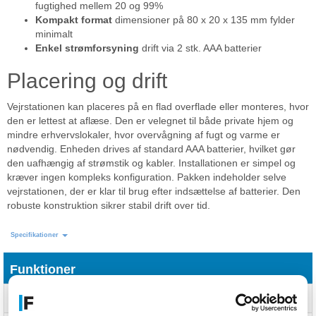
fugtighed mellem 20 og 99%
Kompakt format
dimensioner på 80 x 20 x 135 mm fylder
minimalt
Enkel strømforsyning
drift via 2 stk. AAA batterier
Placering og drift
Vejrstationen kan placeres på en flad overflade eller monteres, hvor
den er lettest at aflæse. Den er velegnet til både private hjem og
mindre erhvervslokaler, hvor overvågning af fugt og varme er
nødvendig. Enheden drives af standard AAA batterier, hvilket gør
den uafhængig af strømstik og kabler. Installationen er simpel og
kræver ingen kompleks konfiguration. Pakken indeholder selve
vejrstationen, der er klar til brug efter indsættelse af batterier. Den
robuste konstruktion sikrer stabil drift over tid.
Specifikationer
Funktioner
Fugtigheds-måleområde
20 - 99%
(udendørs) (H-H)