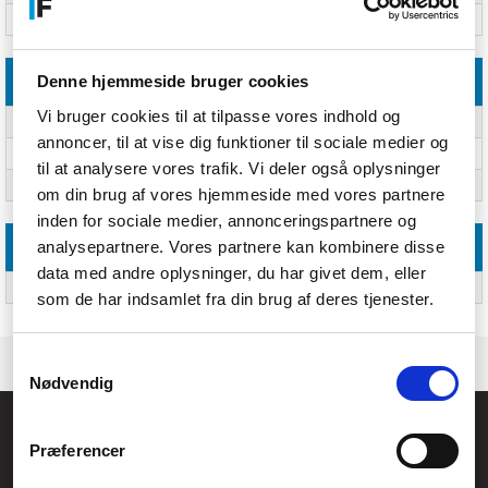
Vekselstrømsindgangsspænding
200-230 V
Denne hjemmeside bruger cookies
Funktioner
Vi bruger cookies til at tilpasse vores indhold og
Skærekapacitet
40 mm
annoncer, til at vise dig funktioner til sociale medier og
Vurderet hastighed
3650 rpm
til at analysere vores trafik. Vi deler også oplysninger
Klippe-system
Blade
om din brug af vores hjemmeside med vores partnere
inden for sociale medier, annonceringspartnere og
analysepartnere. Vores partnere kan kombinere disse
Vægt & størrelser
data med andre oplysninger, du har givet dem, eller
Vægt
12000 g
som de har indsamlet fra din brug af deres tjenester.
Samtykkevalg
Nødvendig
Føniks Computer Aarhus
Præferencer
CVR.: 26208637
Anelystparken 33B,
8381 Tilst