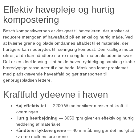
Effektiv havepleje og hurtig
kompostering
Bosch kompostkværnen er designet til haveejeren, der ønsker at
reducere mængden af haveaffald på en enkel og hurtig måde. Ved
at kværne grene og blade omdannes affaldet til et materiale, der
hurtigere kan nedbrydes til næringsrig kompost. Den kraftige motor
sikrer, at du kan håndtere større mængder materiale uden besvær.
Det er en ideel løsning til at holde haven ryddelig og samtidig skabe
bæredygtige ressourcer til dine bede. Maskinen løser problemet
med pladskrævende haveaffald og gør transporten til
genbrugspladsen lettere.
Kraftfuld ydeevne i haven
Høj effektivitet
— 2200 W motor sikrer masser af kraft til
kværningen
Hurtig bearbejdning
— 3650 rpm giver en effektiv og hurtig
neddeling af materialet
Håndterer tykkere grene
— 40 mm åbning gør det muligt at
kværne mellemstore grene