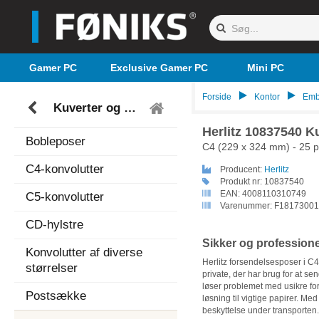
Gamer PC
Exclusive Gamer PC
Mini PC
Forside
Kontor
Emb
Kuverter og poser
Herlitz 10837540 K
Bobleposer
C4 (229 x 324 mm) - 25 pc
C4-konvolutter
Producent:
Herlitz
Produkt nr:
10837540
EAN:
4008110310749
C5-konvolutter
Varenummer:
F18173001
CD-hylstre
Sikker og profession
Konvolutter af diverse
Herlitz forsendelsesposer i C4
størrelser
private, der har brug for at 
løser problemet med usikre for
Postsække
løsning til vigtige papirer. Me
beskyttelse under transporten.