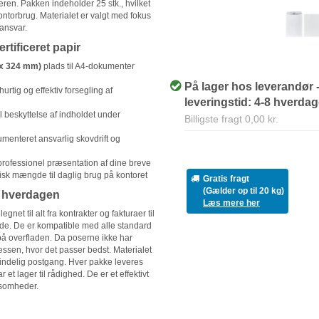
eren. Pakken indeholder 25 stk., hvilket
ontorbrug. Materialet er valgt med fokus
øansvar.
tificeret papir
 x 324 mm)
plads til A4-dokumenter
På lager hos leverandør 
hurtig og effektiv forsegling af
leveringstid: 4-8 hverda
l beskyttelse af indholdet under
Billigste fragt 0,00 kr.
menteret ansvarlig skovdrift og
professionel præsentation af dine breve
isk mængde til daglig brug på kontoret
Gratis fragt
(Gælder op til 20 kg)
i hverdagen
Læs mere her
net til alt fra kontrakter og fakturaer til
 flade. De er kompatible med alle standard
 på overfladen. Da poserne ikke har
ressen, hvor det passer bedst. Materialet
lmindelig postgang. Hver pakke leveres
et lager til rådighed. De er et effektivt
ksomheder.