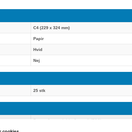
C4 (229 x 324 mm)
Papir
Hvid
Nej
25 stk
r
Forest Stewardship Council (FSC)
 cookies