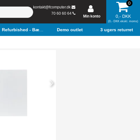
0
kontakt@fcomputer.dk
70 60 60 64
0,- DKK
Min konto
(0,- DKK ekskl. moms)
Refurbished - Bærbar
Demo outlet
3 ugers returret