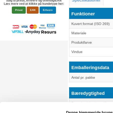
Specifikationer
Salg til privat, erhverv og offentlig/EAN
Læs mere ved at klikke på kundetype her:
Privat
EAN
Erhverv
Funktioner
Kuvert format (ISO 269)
Materiale
Produktfarve
Vindue
Emballeringsdata
Antal pr. pakke
Bæredygtighed
Bæredygtighedscertifikate
Denne hjemmeside bruger