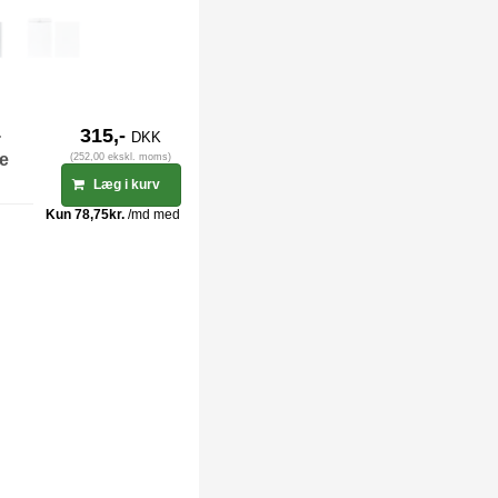
-
315,-
DKK
ge
(252,00 ekskl. moms)
Læg i kurv