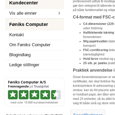
professionelt udtryk til modtag
Kundecenter
gør den velegnet til løbende k
på både funktionalitet og milj
Vis alle emner
C4-format med FSC-cer
Føniks Computer
C4-dimensioner (229
uden foldning
Haftklebende lukning
Kontakt
forsendelsen
90g papirkvalitet
stabi
Om Føniks Computer
transport
FSC-certificering
doku
Blogindlæg
bæredygtighed
Hvid farve
neutral og 
25 stk. pr. pakke
prakt
Ledige stillinger
Praktisk anvendelse 
Disse forsendelsesposer er veleg
certifikater, der skal forblive
kontorprintere til adressering
vindue, kan du frit placere ad
er holdbart papir, der tåler a
med 25 enheder, så du altid har 
valg til både små og store vir