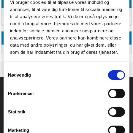
Funktioner
Vi bruger cookies til at tilpasse vores indhold og
annoncer, til at vise dig funktioner til sociale medier og
Produktfarve
Forskellige farver
til at analysere vores trafik. Vi deler også oplysninger
Materiale
Polypropylen (PP)
om din brug af vores hjemmeside med vores partnere
inden for sociale medier, annonceringspartnere og
analysepartnere. Vores partnere kan kombinere disse
Emballage indhold
data med andre oplysninger, du har givet dem, eller
Antal pr. pakke
Ja
som de har indsamlet fra din brug af deres tjenester.
Samtykkevalg
Nødvendig
Føniks Computer Aarhus
Præferencer
CVR.: 26208637
Anelystparken 33B,
8381 Tilst
Generelle henvendelser:
Statistik
kontakt@fcomputer.dk
Service- og reklamationsafdelingen:
Marketing