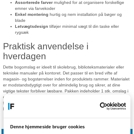
Assorterede farver
mulighed for at organisere forskellige
emner via farvekoder
Enkel montering
hurtig og nem installation på bøger og
blade
Letvægtsdesign
tilføjer minimal vægt til din taske eller
rygsæk
Praktisk anvendelse i
hverdagen
Dette bogomslag er ideelt til skolebrug, biblioteksmaterialer eller
tekniske manualer på kontoret. Det passer til en bred vifte af
magasin- og bogstørrelser inden for produktets rammer. Materialet
er modstandsdygtigt over for almindelig brug og sikrer, at dine
vigtige tekster forbliver læsbare. Pakken indeholder 1 stk. omslag i
en af de forskellige tilgængelige farver. Det er kompatibelt med de
fleste standardformater for bløde omslag. Produktet leveres klar til
brug med det samme.
Specifikationer
Denne hjemmeside bruger cookies