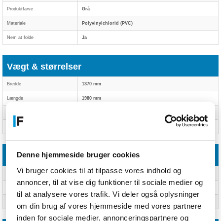
Produktfarve
Grå
Materiale
Polyvinylchlorid (PVC)
Nem at folde
Ja
Vægt & størrelser
Bredde
1370 mm
Længde
1980 mm
Højde
22 mm
Vægt
3,8 kg
Denne hjemmeside bruger cookies
Emballeringsdata
Vi bruger cookies til at tilpasse vores indhold og
Pakkehøjde
110 mm
annoncer, til at vise dig funktioner til sociale medier og
Pakkedybde
300 mm
til at analysere vores trafik. Vi deler også oplysninger
Pakkebredde
360 mm
om din brug af vores hjemmeside med vores partnere
inden for sociale medier, annonceringspartnere og