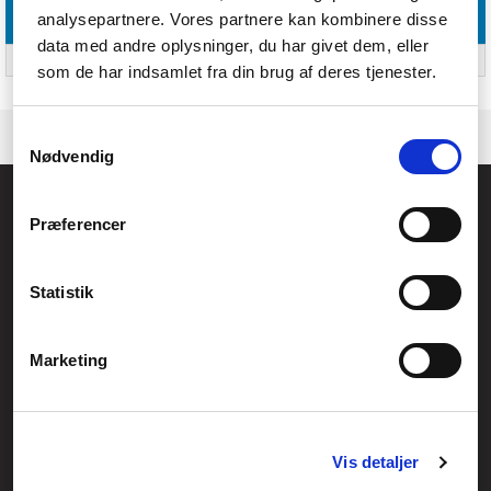
analysepartnere. Vores partnere kan kombinere disse
Emballage indhold
data med andre oplysninger, du har givet dem, eller
Bæretaske
Ja
som de har indsamlet fra din brug af deres tjenester.
Samtykkevalg
Nødvendig
Føniks Computer Aarhus
Præferencer
CVR.: 26208637
Anelystparken 33B,
8381 Tilst
Generelle henvendelser:
Statistik
kontakt@fcomputer.dk
Service- og reklamationsafdelingen:
Marketing
service@fcomputer.dk
Sitemap
Vis detaljer
Blog
Opret reklamation