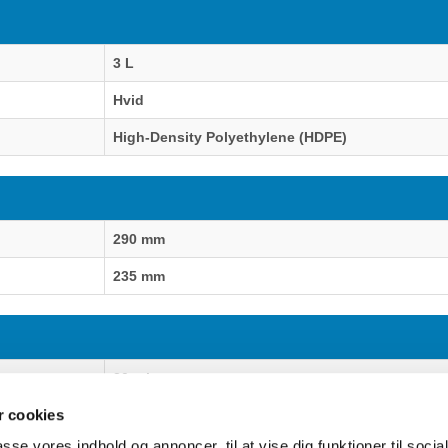
3 L
Hvid
High-Density Polyethylene (HDPE)
290 mm
235 mm
20 stk
 cookies
passe vores indhold og annoncer, til at vise dig funktioner til soci