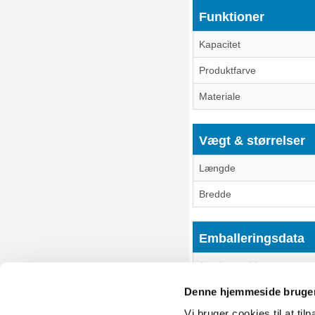
Funktioner
Kapacitet
Produktfarve
Materiale
Vægt & størrelser
Længde
Bredde
Emballeringsdata
Antal pr. pakke
Denne hjemmeside bruger
Vi bruger cookies til at til