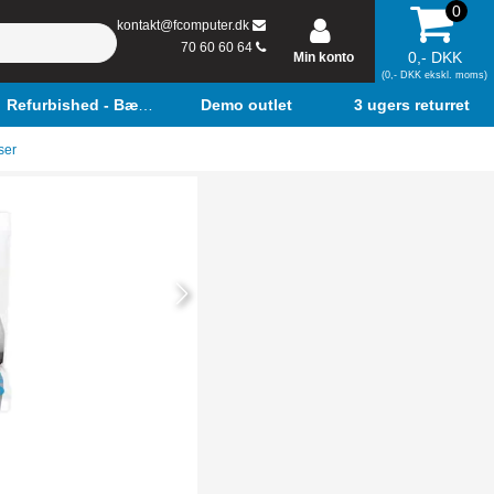
0
kontakt@fcomputer.dk
70 60 60 64
0,- DKK
Min konto
(0,- DKK ekskl. moms)
Refurbished - Bærbar
Demo outlet
3 ugers returret
ser