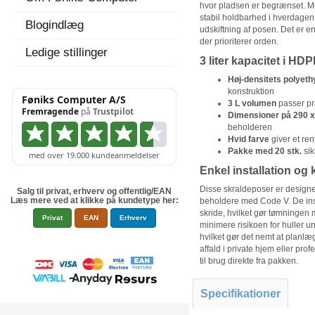
hvor pladsen er begrænset. Med
stabil holdbarhed i hverdagen.
Blogindlæg
udskiftning af posen. Det er en
der prioriterer orden.
Ledige stillinger
3 liter kapacitet i HD
Høj-densitets polyet
konstruktion
3 L volumen
passer pr
Dimensioner på 290 
beholderen
Hvid farve
giver et re
Pakke med 20 stk.
sik
Enkel installation og 
Disse skraldeposer er designet 
Salg til privat, erhverv og offentlig/EAN
Læs mere ved at klikke på kundetype her:
beholdere med Code V. De insta
skride, hvilket gør tømningen me
Privat
EAN
Erhverv
minimere risikoen for huller 
hvilket gør det nemt at planlæg
affald i private hjem eller prof
til brug direkte fra pakken.
Specifikationer