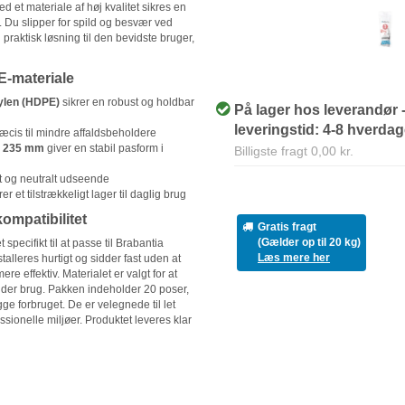
 et materiale af høj kvalitet sikres en
 Du slipper for spild og besvær ved
 praktisk løsning til den bevidste bruger,
PE-materiale
hylen (HDPE)
sikrer en robust og holdbar
På lager hos leverandør 
leveringstid: 4-8 hverda
æcis til mindre affaldsbeholdere
x 235 mm
giver en stabil pasform i
Billigste fragt 0,00 kr.
nt og neutralt udseende
rer et tilstrækkeligt lager til daglig brug
kompatibilitet
Gratis fragt
(Gælder op til 20 kg)
specifikt til at passe til Brabantia
Læs mere her
lleres hurtigt og sidder fast uden at
re effektiv. Materialet er valgt for at
under brug. Pakken indeholder 20 poser,
ge forbruget. De er velegnede til let
essionelle miljøer. Produktet leveres klar