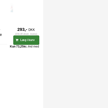
-
293,-
DKK
ge
(234,40 ekskl. moms)
Læg i kurv