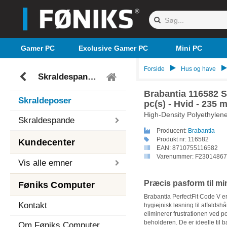
Gamer PC
Exclusive Gamer PC
Mini PC
Forside
Hus og have
Skraldespande og skraldeposer
Brabantia 116582 Sk
Skraldeposer
pc(s) - Hvid - 235
High-Density Polyethylen
Skraldespande
Producent:
Brabantia
Produkt nr:
116582
Kundecenter
EAN:
8710755116582
Varenummer:
F23014867
Vis alle emner
Præcis pasform til mi
Føniks Computer
Brabantia PerfectFit Code V er 
Kontakt
hygiejnisk løsning til affalds
eliminerer frustrationen ved po
beholderen. De er ideelle til b
Om Føniks Computer