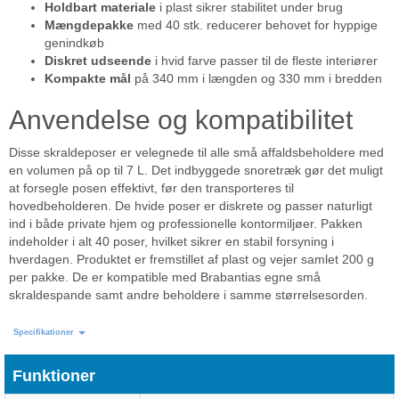
Holdbart materiale
i plast sikrer stabilitet under brug
Mængdepakke
med 40 stk. reducerer behovet for hyppige
genindkøb
Diskret udseende
i hvid farve passer til de fleste interiører
Kompakte mål
på 340 mm i længden og 330 mm i bredden
Anvendelse og kompatibilitet
Disse skraldeposer er velegnede til alle små affaldsbeholdere med
en volumen på op til 7 L. Det indbyggede snoretræk gør det muligt
at forsegle posen effektivt, før den transporteres til
hovedbeholderen. De hvide poser er diskrete og passer naturligt
ind i både private hjem og professionelle kontormiljøer. Pakken
indeholder i alt 40 poser, hvilket sikrer en stabil forsyning i
hverdagen. Produktet er fremstillet af plast og vejer samlet 200 g
per pakke. De er kompatible med Brabantias egne små
skraldespande samt andre beholdere i samme størrelsesorden.
Specifikationer
Funktioner