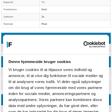
Kapacitet
7 L
Produktfarve
Hvid
Løbesnor
Ja
Materiale
Plast
Logistik data
Oprindelsesland
Kina
Denne hjemmeside bruger cookies
Vægt & størrelser
Vi bruger cookies til at tilpasse vores indhold og
Længde
340 mm
annoncer, til at vise dig funktioner til sociale medier og
Bredde
330 mm
til at analysere vores trafik. Vi deler også oplysninger
Vægt
200 g
om din brug af vores hjemmeside med vores partnere
inden for sociale medier, annonceringspartnere og
analysepartnere. Vores partnere kan kombinere disse
Emballeringsdata
data med andre oplysninger, du har givet dem, eller
Antal pr. pakke
40 stk
som de har indsamlet fra din brug af deres tjenester.