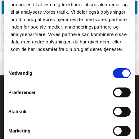
annoncer, til at vise dig funktioner til sociale medier og
Emballeringsdata
til at analysere vores trafik. Vi deler også oplysninger
om din brug af vores hjemmeside med vores partnere
Pakkebredde
275 mm
inden for sociale medier, annonceringspartnere og
Pakkedybde
225 mm
analysepartnere. Vores partnere kan kombinere disse
Pakkehøjde
170 mm
data med andre oplysninger, du har givet dem, eller
Antal pr. pakke
Ja
som de har indsamlet fra din brug af deres tjenester.
Samtykkevalg
Nødvendig
Føniks Computer Aarhus
Præferencer
CVR.: 26208637
Anelystparken 33B,
8381 Tilst
Generelle henvendelser:
Statistik
kontakt@fcomputer.dk
Service- og reklamationsafdelingen:
Marketing