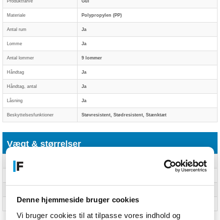
Produktfarve
Gul
Materiale
Polypropylen (PP)
Antal rum
Ja
Lomme
Ja
Antal lommer
9 lommer
Håndtag
Ja
Håndtag, antal
Ja
Låsning
Ja
Beskyttelsesfunktioner
Støvresistent, Stødresistent, Stænktæt
Vægt & størrelser
Bredde
270 mm
Dybde
215 mm
Højde
165 mm
Denne hjemmeside bruger cookies
Vægt
900 g
Vi bruger cookies til at tilpasse vores indhold og