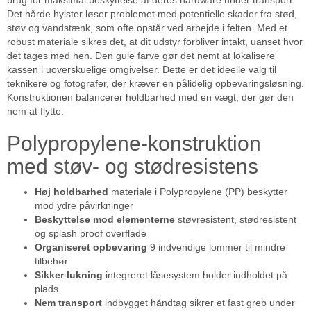
brug for maksimal beskyttelse af deres hardware under transport.
Det hårde hylster løser problemet med potentielle skader fra stød,
støv og vandstænk, som ofte opstår ved arbejde i felten. Med et
robust materiale sikres det, at dit udstyr forbliver intakt, uanset hvor
det tages med hen. Den gule farve gør det nemt at lokalisere
kassen i uoverskuelige omgivelser. Dette er det ideelle valg til
teknikere og fotografer, der kræver en pålidelig opbevaringsløsning.
Konstruktionen balancerer holdbarhed med en vægt, der gør den
nem at flytte.
Polypropylene-konstruktion
med støv- og stødresistens
Høj holdbarhed
materiale i Polypropylene (PP) beskytter
mod ydre påvirkninger
Beskyttelse mod elementerne
støvresistent, stødresistent
og splash proof overflade
Organiseret opbevaring
9 indvendige lommer til mindre
tilbehør
Sikker lukning
integreret låsesystem holder indholdet på
plads
Nem transport
indbygget håndtag sikrer et fast greb under