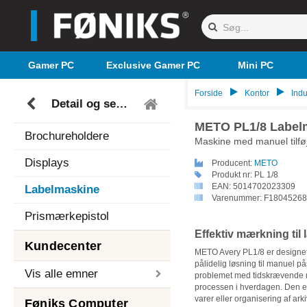
Gamer PC
Exclusive Gamer PC
Mini PC
Forside
Kontor
Indu
Detail og service
METO PL1/8 Label
Brochureholdere
Maskine med manuel tilføj
Displays
Producent:
METO
Produkt nr:
PL 1/8
EAN:
5014702023309
Labelmaskine
Varenummer:
F18045268
Prismærkepistol
Effektiv mærkning til 
Kundecenter
METO Avery PL1/8 er designet t
pålidelig løsning til manuel 
Vis alle emner
problemet med tidskrævende 
processen i hverdagen. Den er i
varer eller organisering af ark
Føniks Computer