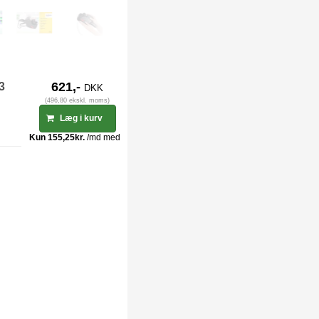
-3
621,-
DKK
(496,80 ekskl. moms)
Læg i kurv