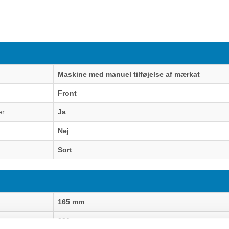
Maskine med manuel tilføjelse af mærkat
Front
er
Ja
Nej
Sort
165 mm
280 mm