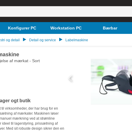
Konfigurer PC
Workstation PC
Bærbar
stri og detail
Detail og service
Labelmaskine
maskine
else af mærkat - Sort
lager ogt butik
il virksomheder, der har brug for en
påsætning af mærkater. Maskinen løser
manuel mærkning ved at strømline
deel til lagerstyring, prissætning af
iver. Med sit robuste design sikrer den en