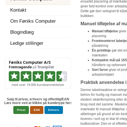
ensartet placering af mærkat
giver fuld kontrol over arbejd
Kontakt
Dette gør den velegnet til båd
butikken.
Om Føniks Computer
Manuel tilføjelse af m
Manuel tilføjelse
giver
Blogindlæg
placering
Frontmonteret labelpo
Ledige stillinger
påsætning
Én printlinje
gør det en
mærkaten
Kompakte mål på 165
håndtere og opbevare
Sort farve
giver et pro
arbejdsmiljøet
Praktisk anvendelse 
Denne labelmaskine er velegnet 
behov for hurtig og manuel m
Salg til privat, erhverv og offentlig/EAN
ekstern strømforsyning eller di
Læs mere ved at klikke på kundetype her:
brug med det samme. Maskine
mærkater til manuel tilføjelse.
Privat
EAN
Erhverv
afdelinger på grund af sin be
leveres i sort og er klar til int
butiksrutiner. Den er et effektiv