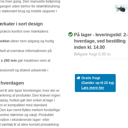
erne hver gang. Den manuelle betjening
sgangen uden behov for strømtilslutning.
e stationært brug og mobile opgaver i
ærkater i sort design
 præcis kontrol over mærkatens
På lager - leveringstid: 2
hverdage, ved bestilling
sition
sikrer nem adgang og hurtig
inden kl. 14.00
kelt at overskue informationen på
Billigste fragt 0,00 kr.
 x 280 mm
gør maskinen nem at
fessionelt og diskret udseende i
Gratis fragt
i hverdagen
(Gælder op til 20 kg)
Læs mere her
til alle typer forretninger, hvor der er
ærkning af produkter. Den kræver ingen
splay, hvilket gør den enkel at tage i
n er kompatibel med standard
 Den kan nemt flyttes mellem forskellige
skedne størrelse og vægt. Produktet
egration i eksisterende lager- eller
t værktøj til at sikre korrekt prissætning