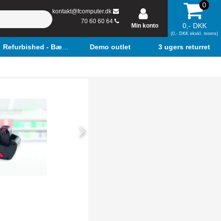
0
kontakt@fcomputer.dk
70 60 60 64
0,- DKK
Min konto
(0,- DKK ekskl. moms)
Refurbished - Bærbar
Demo outlet
3 ugers returret